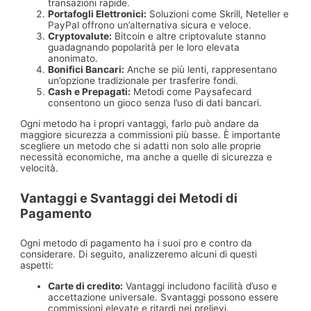
transazioni rapide.
Portafogli Elettronici:
Soluzioni come Skrill, Neteller e
PayPal offrono un’alternativa sicura e veloce.
Cryptovalute:
Bitcoin e altre criptovalute stanno
guadagnando popolarità per le loro elevata
anonimato.
Bonifici Bancari:
Anche se più lenti, rappresentano
un’opzione tradizionale per trasferire fondi.
Cash e Prepagati:
Metodi come Paysafecard
consentono un gioco senza l’uso di dati bancari.
Ogni metodo ha i propri vantaggi, farlo può andare da
maggiore sicurezza a commissioni più basse. È importante
scegliere un metodo che si adatti non solo alle proprie
necessità economiche, ma anche a quelle di sicurezza e
velocità.
Vantaggi e Svantaggi dei Metodi di
Pagamento
Ogni metodo di pagamento ha i suoi pro e contro da
considerare. Di seguito, analizzeremo alcuni di questi
aspetti:
Carte di credito:
Vantaggi includono facilità d’uso e
accettazione universale. Svantaggi possono essere
commissioni elevate e ritardi nei prelievi.