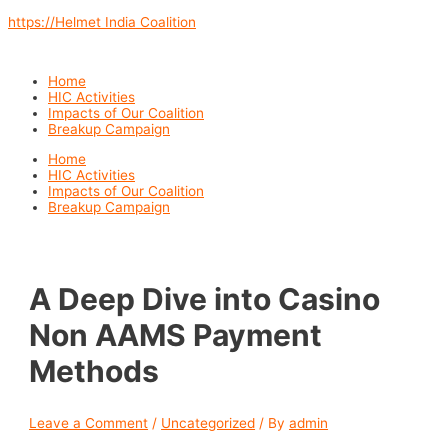
Skip
https://Helmet India Coalition
to
content
Menu
Home
HIC Activities
Impacts of Our Coalition
Breakup Campaign
Menu
Home
HIC Activities
Impacts of Our Coalition
Breakup Campaign
A Deep Dive into Casino
Non AAMS Payment
Methods
Leave a Comment
/
Uncategorized
/ By
admin