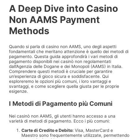
A Deep Dive into Casino
Non AAMS Payment
Methods
Quando si parla di casino non AAMS, uno degli aspetti
fondamentali che meritano attenzione è quello dei metodi di
pagamento. Questa guida approfondirà i vari metodi di
pagamento disponibili nei casinò non regolamentati
dall’Agenzia delle Dogane e dei Monopoli (AAMS) in Italia.
Comprendere questi metodi è cruciale per garantire
un’esperienza di gioco sicura e soddisfacente. Qui
esploreremo le opzioni più comuni, i loro vantaggi e
svantaggi, e come scegliere quella giusta per le proprie
esigenze.
I Metodi di Pagamento più Comuni
Nei casinò non AAMS, gli utenti hanno accesso a una
varietà di metodi di pagamento. Ecco i più comuni:
Carte di Credito e Debito:
Visa, MasterCard e
Maestro sono frequentemente utilizzate, permettendo