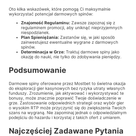
Oto kilka wskazówek, które pomogą Ci maksymalnie
wykorzystać potencjał darmowych spinów:
Znajomość Regulaminu:
Zawsze zapoznaj się z
regulaminem promocji, aby uniknąć nieprzyjemnych
niespodzianek.
Plan Spieniężania:
Zastanów się, w jaki sposób
zainwestujesz ewentualne wygrane z darmowych
spinów.
Determinacja w Grze:
Traktuj darmowe spiny jako
okazję do nauki, nie tylko do zdobywania pieniędzy.
Podsumowanie
Darmowe spiny oferowane przez Mostbet to świetna okazja
do eksploracji gier kasynowych bez ryzyka utraty własnych
funduszy. Zrozumienie, jak aktywować i wykorzystywać te
bonusy, może znacznie poprawić Twoje doświadczenie w
grze. Zastosowanie odpowiednich strategii oraz wybór gier
o wysokim RTP może przyczynić się do zwiększenia Twoich
szans na wygraną. Nie zapominaj jednak o odpowiedzialnym
podejściu do hazardu i korzystaj z takich ofert z umiarem.
Najczęściej Zadawane Pytania