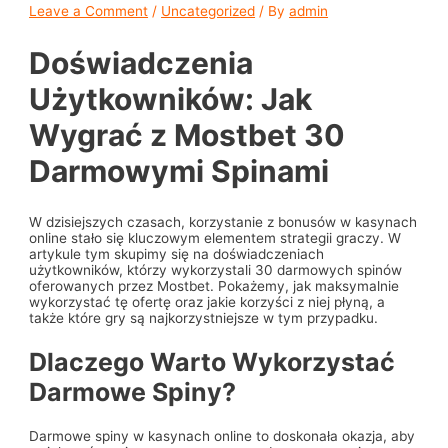
Leave a Comment
/
Uncategorized
/ By
admin
Doświadczenia
Użytkowników: Jak
Wygrać z Mostbet 30
Darmowymi Spinami
W dzisiejszych czasach, korzystanie z bonusów w kasynach
online stało się kluczowym elementem strategii graczy. W
artykule tym skupimy się na doświadczeniach
użytkowników, którzy wykorzystali 30 darmowych spinów
oferowanych przez Mostbet. Pokażemy, jak maksymalnie
wykorzystać tę ofertę oraz jakie korzyści z niej płyną, a
także które gry są najkorzystniejsze w tym przypadku.
Dlaczego Warto Wykorzystać
Darmowe Spiny?
Darmowe spiny w kasynach online to doskonała okazja, aby