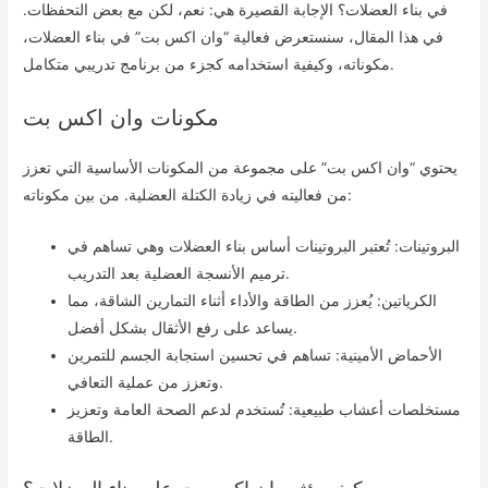
في بناء العضلات؟ الإجابة القصيرة هي: نعم، لكن مع بعض التحفظات.
في هذا المقال، سنستعرض فعالية “وان اكس بت” في بناء العضلات،
مكوناته، وكيفية استخدامه كجزء من برنامج تدريبي متكامل.
مكونات وان اكس بت
يحتوي “وان اكس بت” على مجموعة من المكونات الأساسية التي تعزز
من فعاليته في زيادة الكتلة العضلية. من بين مكوناته:
البروتينات: تُعتبر البروتينات أساس بناء العضلات وهي تساهم في
ترميم الأنسجة العضلية بعد التدريب.
الكرياتين: يُعزز من الطاقة والأداء أثناء التمارين الشاقة، مما
يساعد على رفع الأثقال بشكل أفضل.
الأحماض الأمينية: تساهم في تحسين استجابة الجسم للتمرين
وتعزز من عملية التعافي.
مستخلصات أعشاب طبيعية: تُستخدم لدعم الصحة العامة وتعزيز
الطاقة.
كيف يؤثر وان اكس بت على بناء العضلات؟