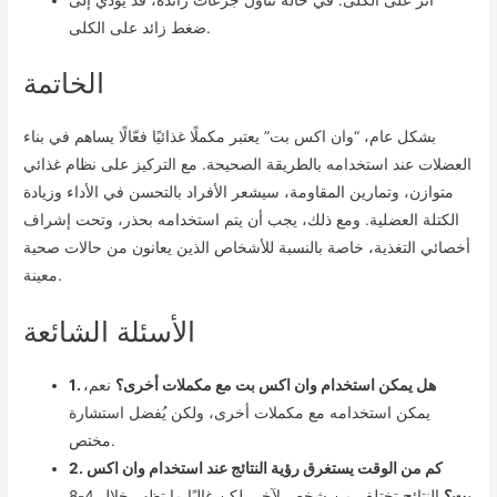
أثر على الكلى: في حالة تناول جرعات زائدة، قد يؤدي إلى
ضغط زائد على الكلى.
الخاتمة
بشكل عام، “وان اكس بت” يعتبر مكملًا غذائيًا فعّالًا يساهم في بناء
العضلات عند استخدامه بالطريقة الصحيحة. مع التركيز على نظام غذائي
متوازن، وتمارين المقاومة، سيشعر الأفراد بالتحسن في الأداء وزيادة
الكتلة العضلية. ومع ذلك، يجب أن يتم استخدامه بحذر، وتحت إشراف
أخصائي التغذية، خاصة بالنسبة للأشخاص الذين يعانون من حالات صحية
معينة.
الأسئلة الشائعة
1. هل يمكن استخدام وان اكس بت مع مكملات أخرى؟
نعم،
يمكن استخدامه مع مكملات أخرى، ولكن يُفضل استشارة
مختص.
2. كم من الوقت يستغرق رؤية النتائج عند استخدام وان اكس
بت؟
النتائج تختلف من شخص لآخر، لكن غالبًا ما تظهر خلال 4-8