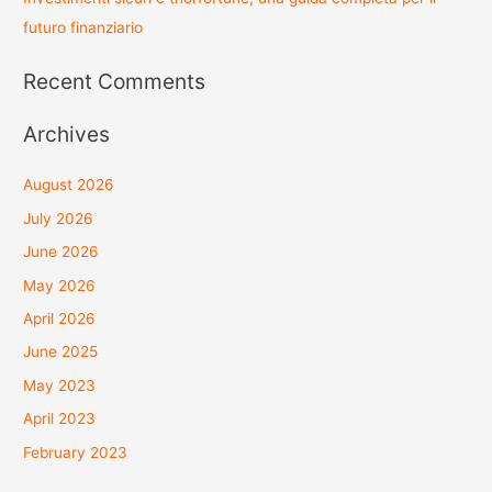
futuro finanziario
Recent Comments
Archives
August 2026
July 2026
June 2026
May 2026
April 2026
June 2025
May 2023
April 2023
February 2023