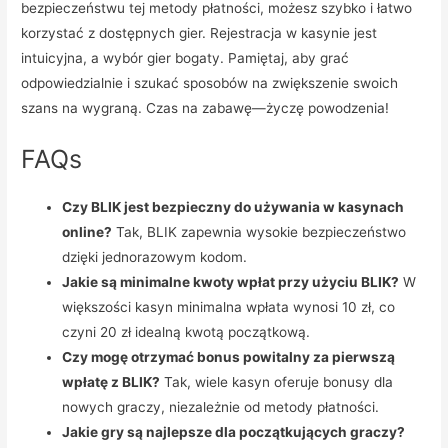
bezpieczeństwu tej metody płatności, możesz szybko i łatwo
korzystać z dostępnych gier. Rejestracja w kasynie jest
intuicyjna, a wybór gier bogaty. Pamiętaj, aby grać
odpowiedzialnie i szukać sposobów na zwiększenie swoich
szans na wygraną. Czas na zabawę—życzę powodzenia!
FAQs
Czy BLIK jest bezpieczny do używania w kasynach
online?
Tak, BLIK zapewnia wysokie bezpieczeństwo
dzięki jednorazowym kodom.
Jakie są minimalne kwoty wpłat przy użyciu BLIK?
W
większości kasyn minimalna wpłata wynosi 10 zł, co
czyni 20 zł idealną kwotą początkową.
Czy mogę otrzymać bonus powitalny za pierwszą
wpłatę z BLIK?
Tak, wiele kasyn oferuje bonusy dla
nowych graczy, niezależnie od metody płatności.
Jakie gry są najlepsze dla początkujących graczy?