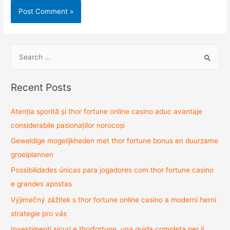
Recent Posts
Atenția sporită și thor fortune online casino aduc avantaje
considerabile pasionaților norocoși
Geweldige mogelijkheden met thor fortune bonus en duurzame
groeiplannen
Possibilidades únicas para jogadores com thor fortune casino
e grandes apostas
Výjimečný zážitek s thor fortune online casino a moderní herní
strategie pro vás
Investimenti sicuri e thorfortune, una guida completa per il