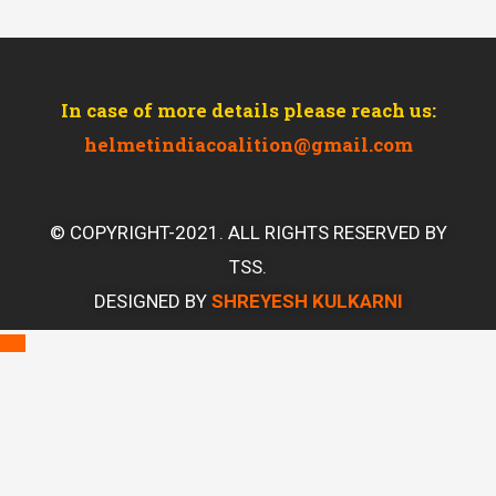
In case of more details please reach us:
helmetindiacoalition@gmail.com
© COPYRIGHT-2021. ALL RIGHTS RESERVED BY
TSS.
DESIGNED BY
SHREYESH KULKARNI