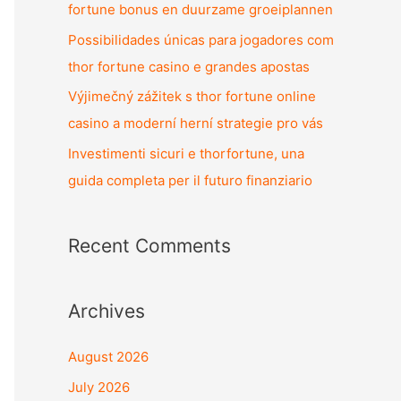
fortune bonus en duurzame groeiplannen
Possibilidades únicas para jogadores com
thor fortune casino e grandes apostas
Výjimečný zážitek s thor fortune online
casino a moderní herní strategie pro vás
Investimenti sicuri e thorfortune, una
guida completa per il futuro finanziario
Recent Comments
Archives
August 2026
July 2026