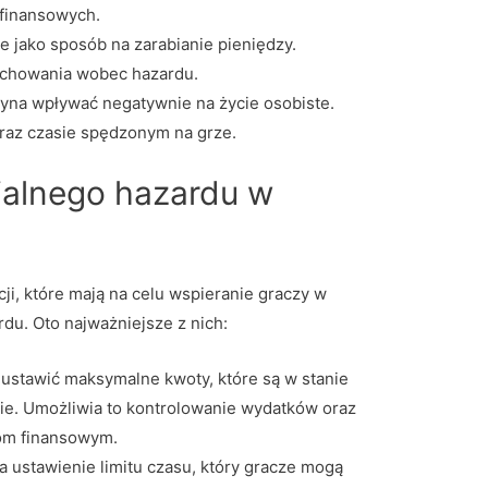
finansowych.
e jako sposób na zarabianie pieniędzy.
achowania wobec hazardu.
zyna wpływać negatywnie na życie osobiste.
oraz czasie spędzonym na grze.
ialnego hazardu w
cji, które mają na celu wspieranie graczy w
du. Oto najważniejsze z nich:
stawić maksymalne kwoty, które są w stanie
ie. Umożliwia to kontrolowanie wydatków oraz
om finansowym.
a ustawienie limitu czasu, który gracze mogą