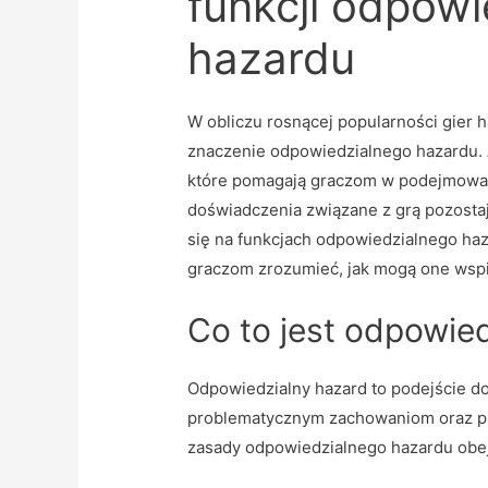
funkcji odpow
hazardu
W obliczu rosnącej popularności gier 
znaczenie odpowiedzialnego hazardu. 
które pomagają graczom w podejmowani
doświadczenia związane z grą pozosta
się na funkcjach odpowiedzialnego ha
graczom zrozumieć, jak mogą one wspi
Co to jest odpowie
Odpowiedzialny hazard to podejście do 
problematycznym zachowaniom oraz p
zasady odpowiedzialnego hazardu obe