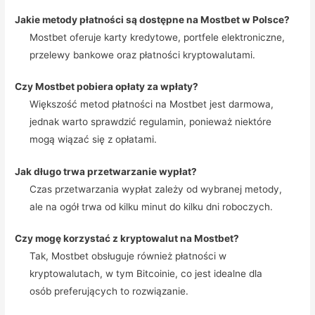
Jakie metody płatności są dostępne na Mostbet w Polsce?
Mostbet oferuje karty kredytowe, portfele elektroniczne,
przelewy bankowe oraz płatności kryptowalutami.
Czy Mostbet pobiera opłaty za wpłaty?
Większość metod płatności na Mostbet jest darmowa,
jednak warto sprawdzić regulamin, ponieważ niektóre
mogą wiązać się z opłatami.
Jak długo trwa przetwarzanie wypłat?
Czas przetwarzania wypłat zależy od wybranej metody,
ale na ogół trwa od kilku minut do kilku dni roboczych.
Czy mogę korzystać z kryptowalut na Mostbet?
Tak, Mostbet obsługuje również płatności w
kryptowalutach, w tym Bitcoinie, co jest idealne dla
osób preferujących to rozwiązanie.