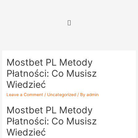
Mostbet PL Metody
Płatności: Co Musisz
Wiedzieć
Leave a Comment
/
Uncategorized
/ By
admin
Mostbet PL Metody
Płatności: Co Musisz
Wiedzieć