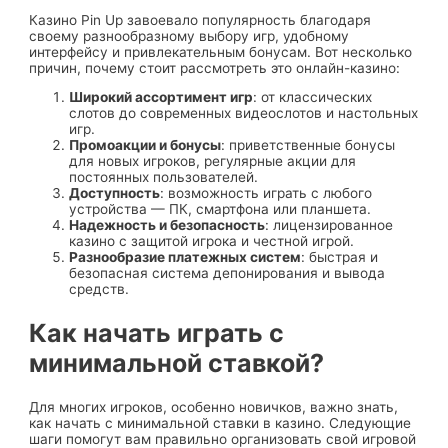
Казино Pin Up завоевало популярность благодаря
своему разнообразному выбору игр, удобному
интерфейсу и привлекательным бонусам. Вот несколько
причин, почему стоит рассмотреть это онлайн-казино:
Широкий ассортимент игр
: от классических
слотов до современных видеослотов и настольных
игр.
Промоакции и бонусы
: приветственные бонусы
для новых игроков, регулярные акции для
постоянных пользователей.
Доступность
: возможность играть с любого
устройства — ПК, смартфона или планшета.
Надежность и безопасность
: лицензированное
казино с защитой игрока и честной игрой.
Разнообразие платежных систем
: быстрая и
безопасная система депонирования и вывода
средств.
Как начать играть с
минимальной ставкой?
Для многих игроков, особенно новичков, важно знать,
как начать с минимальной ставки в казино. Следующие
шаги помогут вам правильно организовать свой игровой