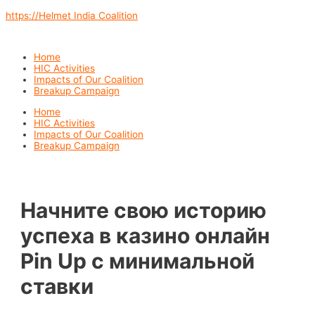
Skip
https://Helmet India Coalition
to
content
Menu
Home
HIC Activities
Impacts of Our Coalition
Breakup Campaign
Menu
Home
HIC Activities
Impacts of Our Coalition
Breakup Campaign
Начните свою историю
успеха в казино онлайн
Pin Up с минимальной
ставки