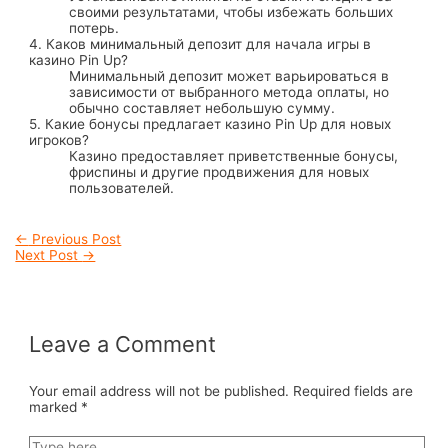
своими результатами, чтобы избежать больших
потерь.
4. Каков минимальный депозит для начала игры в
казино Pin Up?
Минимальный депозит может варьироваться в
зависимости от выбранного метода оплаты, но
обычно составляет небольшую сумму.
5. Какие бонусы предлагает казино Pin Up для новых
игроков?
Казино предоставляет приветственные бонусы,
фриспины и другие продвижения для новых
пользователей.
Post
←
Previous Post
Next Post
→
navigation
Leave a Comment
Your email address will not be published.
Required fields are
marked
*
Type