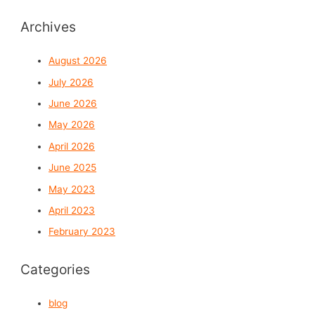
Archives
August 2026
July 2026
June 2026
May 2026
April 2026
June 2025
May 2023
April 2023
February 2023
Categories
blog