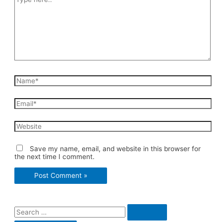
here..
Name*
Email*
Website
Save my name, email, and website in this browser for
the next time I comment.
S