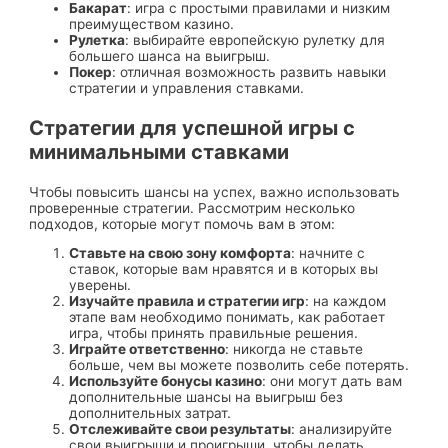
Бакарат
: игра с простыми правилами и низким
преимуществом казино.
Рулетка
: выбирайте европейскую рулетку для
большего шанса на выигрыш.
Покер
: отличная возможность развить навыки
стратегии и управления ставками.
Стратегии для успешной игры с
минимальными ставками
Чтобы повысить шансы на успех, важно использовать
проверенные стратегии. Рассмотрим несколько
подходов, которые могут помочь вам в этом:
Ставьте на свою зону комфорта
: начните с
ставок, которые вам нравятся и в которых вы
уверены.
Изучайте правила и стратегии игр
: на каждом
этапе вам необходимо понимать, как работает
игра, чтобы принять правильные решения.
Играйте ответственно
: никогда не ставьте
больше, чем вы можете позволить себе потерять.
Используйте бонусы казино
: они могут дать вам
дополнительные шансы на выигрыш без
дополнительных затрат.
Отслеживайте свои результаты
: анализируйте
свои выигрыши и проигрыши, чтобы делать