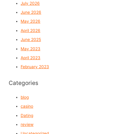
July 2026
June 2026
May 2026
April 2026
June 2025
May 2023
April 2023
February 2023
Categories
blog
casino
Dating
review
Uncategorized