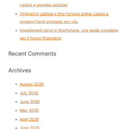
casino e grandes apostas
Výjimečný zážitek s thor fortune online casino a
moderní herní strategie pro vás
Investimenti sicuri e thorfortune, una guida completa
per il futuro finanziario
Recent Comments
Archives
August 2026
July 2026
June 2026
May 2026
April 2026
June 2025