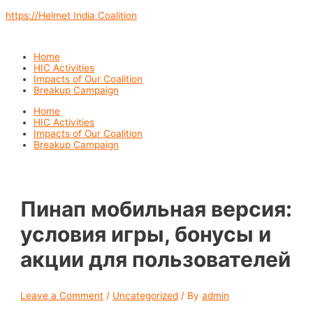
Skip
https://Helmet India Coalition
to
content
Menu
Home
HIC Activities
Impacts of Our Coalition
Breakup Campaign
Menu
Home
HIC Activities
Impacts of Our Coalition
Breakup Campaign
Пинап мобильная версия:
условия игры, бонусы и
акции для пользователей
Leave a Comment
/
Uncategorized
/ By
admin