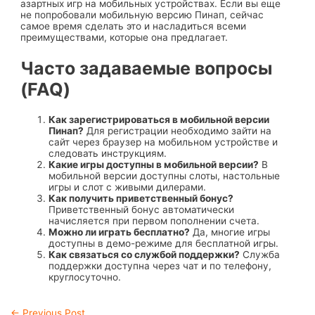
азартных игр на мобильных устройствах. Если вы еще
не попробовали мобильную версию Пинап, сейчас
самое время сделать это и насладиться всеми
преимуществами, которые она предлагает.
Часто задаваемые вопросы
(FAQ)
Как зарегистрироваться в мобильной версии
Пинап?
Для регистрации необходимо зайти на
сайт через браузер на мобильном устройстве и
следовать инструкциям.
Какие игры доступны в мобильной версии?
В
мобильной версии доступны слоты, настольные
игры и слот с живыми дилерами.
Как получить приветственный бонус?
Приветственный бонус автоматически
начисляется при первом пополнении счета.
Можно ли играть бесплатно?
Да, многие игры
доступны в демо-режиме для бесплатной игры.
Как связаться со службой поддержки?
Служба
поддержки доступна через чат и по телефону,
круглосуточно.
←
Previous Post