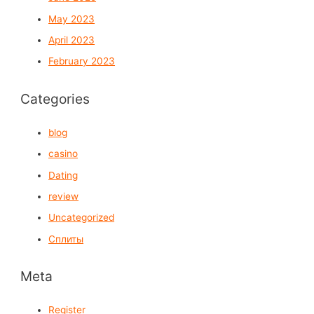
May 2023
April 2023
February 2023
Categories
blog
casino
Dating
review
Uncategorized
Сплиты
Meta
Register