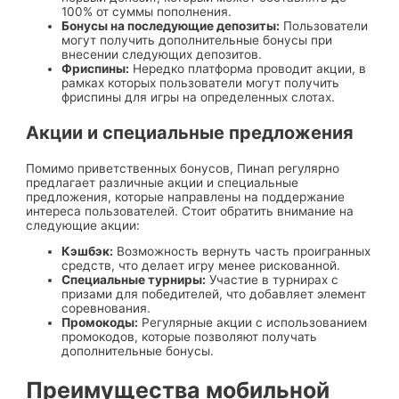
100% от суммы пополнения.
Бонусы на последующие депозиты:
Пользователи
могут получить дополнительные бонусы при
внесении следующих депозитов.
Фриспины:
Нередко платформа проводит акции, в
рамках которых пользователи могут получить
фриспины для игры на определенных слотах.
Акции и специальные предложения
Помимо приветственных бонусов, Пинап регулярно
предлагает различные акции и специальные
предложения, которые направлены на поддержание
интереса пользователей. Стоит обратить внимание на
следующие акции:
Кэшбэк:
Возможность вернуть часть проигранных
средств, что делает игру менее рискованной.
Специальные турниры:
Участие в турнирах с
призами для победителей, что добавляет элемент
соревнования.
Промокоды:
Регулярные акции с использованием
промокодов, которые позволяют получать
дополнительные бонусы.
Преимущества мобильной