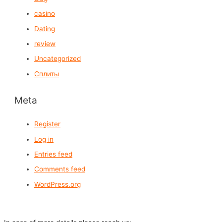
casino
Dating
review
Uncategorized
Сплиты
Meta
Register
Log in
Entries feed
Comments feed
WordPress.org