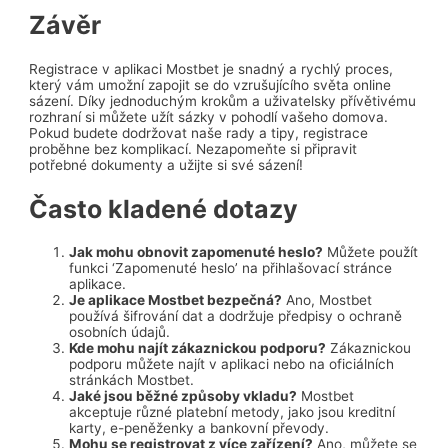
Závěr
Registrace v aplikaci Mostbet je snadný a rychlý proces,
který vám umožní zapojit se do vzrušujícího světa online
sázení. Díky jednoduchým krokům a uživatelsky přívětivému
rozhraní si můžete užít sázky v pohodlí vašeho domova.
Pokud budete dodržovat naše rady a tipy, registrace
proběhne bez komplikací. Nezapomeňte si připravit
potřebné dokumenty a užijte si své sázení!
Často kladené dotazy
Jak mohu obnovit zapomenuté heslo?
Můžete použít
funkci ‘Zapomenuté heslo’ na přihlašovací stránce
aplikace.
Je aplikace Mostbet bezpečná?
Ano, Mostbet
používá šifrování dat a dodržuje předpisy o ochraně
osobních údajů.
Kde mohu najít zákaznickou podporu?
Zákaznickou
podporu můžete najít v aplikaci nebo na oficiálních
stránkách Mostbet.
Jaké jsou běžné způsoby vkladu?
Mostbet
akceptuje různé platební metody, jako jsou kreditní
karty, e-peněženky a bankovní převody.
Mohu se registrovat z více zařízení?
Ano, můžete se