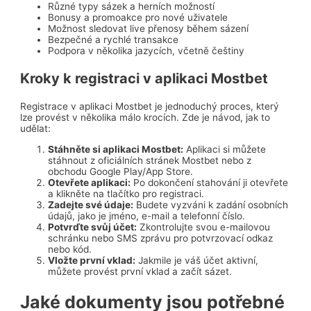
Různé typy sázek a herních možností
Bonusy a promoakce pro nové uživatele
Možnost sledovat live přenosy během sázení
Bezpečné a rychlé transakce
Podpora v několika jazycích, včetně češtiny
Kroky k registraci v aplikaci Mostbet
Registrace v aplikaci Mostbet je jednoduchý proces, který
lze provést v několika málo krocích. Zde je návod, jak to
udělat:
Stáhněte si aplikaci Mostbet:
Aplikaci si můžete
stáhnout z oficiálních stránek Mostbet nebo z
obchodu Google Play/App Store.
Otevřete aplikaci:
Po dokončení stahování ji otevřete
a klikněte na tlačítko pro registraci.
Zadejte své údaje:
Budete vyzváni k zadání osobních
údajů, jako je jméno, e-mail a telefonní číslo.
Potvrďte svůj účet:
Zkontrolujte svou e-mailovou
schránku nebo SMS zprávu pro potvrzovací odkaz
nebo kód.
Vložte první vklad:
Jakmile je váš účet aktivní,
můžete provést první vklad a začít sázet.
Jaké dokumenty jsou potřebné