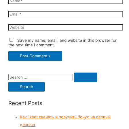
Email*
Website
Save my name, email, and website in this browser for
the next time I comment.
S
e
a
r
Recent Posts
c
h
Как 1xbet скачать и получить бонус на первый
f
депозит