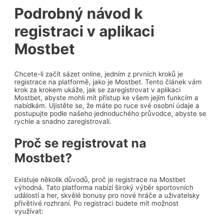
Podrobný návod k
registraci v aplikaci
Mostbet
Chcete-li začít sázet online, jedním z prvních kroků je
registrace na platformě, jako je Mostbet. Tento článek vám
krok za krokem ukáže, jak se zaregistrovat v aplikaci
Mostbet, abyste mohli mít přístup ke všem jejím funkcím a
nabídkám. Ujistěte se, že máte po ruce své osobní údaje a
postupujte podle našeho jednoduchého průvodce, abyste se
rychle a snadno zaregistrovali.
Proč se registrovat na
Mostbet?
Existuje několik důvodů, proč je registrace na Mostbet
výhodná. Tato platforma nabízí široký výběr sportovních
událostí a her, skvělé bonusy pro nové hráče a uživatelsky
přívětivé rozhraní. Po registraci budete mít možnost
využívat: