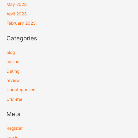
May 2023
April 2023
February 2023
Categories
blog
casino
Dating
review
Uncategorized
Сплиты
Meta
Register
Log in