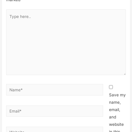
Save my
name,
email,
and
website
in this