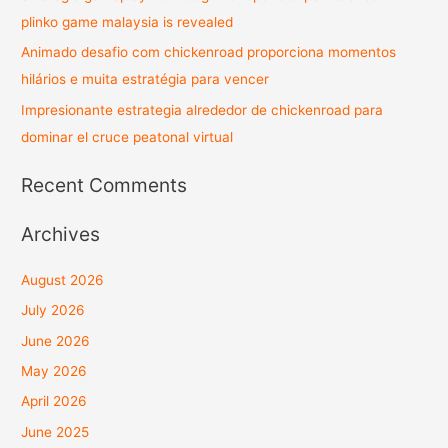
plinko game malaysia is revealed
Animado desafio com chickenroad proporciona momentos
hilários e muita estratégia para vencer
Impresionante estrategia alrededor de chickenroad para
dominar el cruce peatonal virtual
Recent Comments
Archives
August 2026
July 2026
June 2026
May 2026
April 2026
June 2025