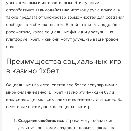
увлекательным и интерактивным. Эти функции
способствуют взаимодействию игроков друг с другом, а
также предлагают множество возможностей для создания
сообществ и обмена опытом. В этой статье мы подробно
рассмотрим, какие социальные функции доступны на
платформе 1хбет, и как они могут улучшить ваш игровой
опыт.
Преимущества социальных игр
в казино 1хбет
Социальные игры становятся все более популярными в
мире онлайн-казино. В 1хбет казино эти функции были
внедрены с целью повышения вовлеченности игроков. Вот
некоторые преимущества социальных игр:
Создание сообщества:
Игроки могут общаться,
делиться опытом и создавать новые знакомства.