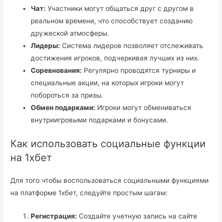
Чат:
Участники могут общаться друг с другом в
реальном времени, что способствует созданию
дружеской атмосферы.
Лидеры:
Система лидеров позволяет отслеживать
достижения игроков, подчеркивая лучших из них.
Соревнования:
Регулярно проводятся турниры и
специальные акции, на которых игроки могут
побороться за призы.
Обмен подарками:
Игроки могут обмениваться
внутриигровыми подарками и бонусами.
Как использовать социальные функции
на 1хбет
Для того чтобы воспользоваться социальными функциями
на платформе 1хбет, следуйте простым шагам:
Регистрация:
Создайте учетную запись на сайте