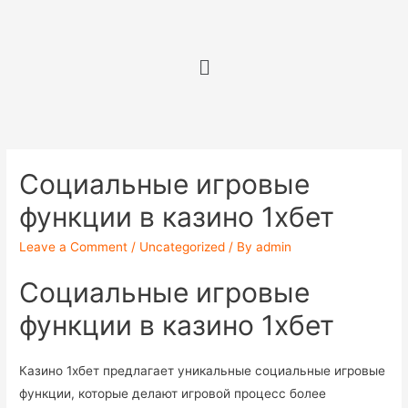
Социальные игровые
функции в казино 1хбет
Leave a Comment
/
Uncategorized
/ By
admin
Социальные игровые
функции в казино 1хбет
Казино 1хбет предлагает уникальные социальные игровые
функции, которые делают игровой процесс более