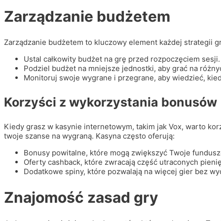
Zarządzanie budżetem
Zarządzanie budżetem to kluczowy element każdej strategii gry
Ustal całkowity budżet na grę przed rozpoczęciem sesji.
Podziel budżet na mniejsze jednostki, aby grać na różn
Monitoruj swoje wygrane i przegrane, aby wiedzieć, kie
Korzyści z wykorzystania bonusów
Kiedy grasz w kasynie internetowym, takim jak Vox, warto ko
twoje szanse na wygraną. Kasyna często oferują:
Bonusy powitalne, które mogą zwiększyć Twoje fundusze
Oferty cashback, które zwracają część utraconych pieni
Dodatkowe spiny, które pozwalają na więcej gier bez 
Znajomość zasad gry