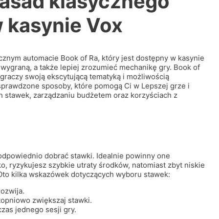
zasad klasycznego
 kasynie Vox
cznym automacie Book of Ra, który jest dostępny w kasynie
wygraną, a także lepiej zrozumieć mechanikę gry. Book of
 graczy swoją ekscytującą tematyką i możliwością
prawdzone sposoby, które pomogą Ci w Lepszej grze i
 stawek, zarządzaniu budżetem oraz korzyściach z
y odpowiednio dobrać stawki. Idealnie powinny one
o, ryzykujesz szybkie utraty środków, natomiast zbyt niskie
 Oto kilka wskazówek dotyczących wyboru stawek:
rozwija.
topniowo zwiększaj stawki.
zas jednego sesji gry.