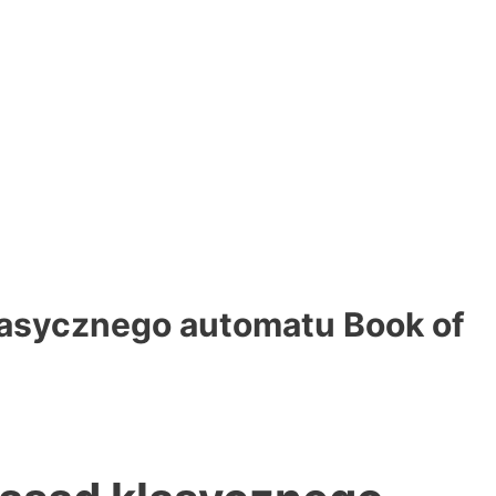
lasycznego automatu Book of