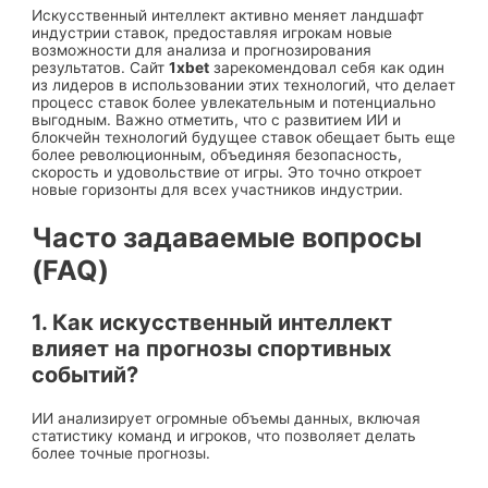
Искусственный интеллект активно меняет ландшафт
индустрии ставок, предоставляя игрокам новые
возможности для анализа и прогнозирования
результатов. Сайт
1xbet
зарекомендовал себя как один
из лидеров в использовании этих технологий, что делает
процесс ставок более увлекательным и потенциально
выгодным. Важно отметить, что с развитием ИИ и
блокчейн технологий будущее ставок обещает быть еще
более революционным, объединяя безопасность,
скорость и удовольствие от игры. Это точно откроет
новые горизонты для всех участников индустрии.
Часто задаваемые вопросы
(FAQ)
1. Как искусственный интеллект
влияет на прогнозы спортивных
событий?
ИИ анализирует огромные объемы данных, включая
статистику команд и игроков, что позволяет делать
более точные прогнозы.