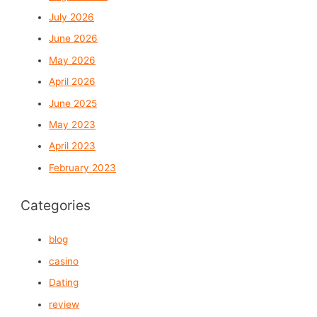
July 2026
June 2026
May 2026
April 2026
June 2025
May 2023
April 2023
February 2023
Categories
blog
casino
Dating
review