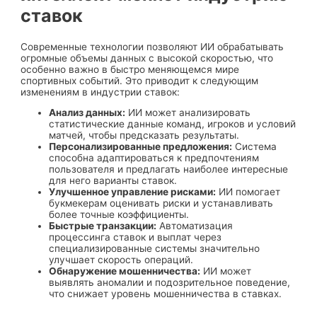
ставок
Современные технологии позволяют ИИ обрабатывать
огромные объемы данных с высокой скоростью, что
особенно важно в быстро меняющемся мире
спортивных событий. Это приводит к следующим
изменениям в индустрии ставок:
Анализ данных:
ИИ может анализировать
статистические данные команд, игроков и условий
матчей, чтобы предсказать результаты.
Персонализированные предложения:
Система
способна адаптироваться к предпочтениям
пользователя и предлагать наиболее интересные
для него варианты ставок.
Улучшенное управление рисками:
ИИ помогает
букмекерам оценивать риски и устанавливать
более точные коэффициенты.
Быстрые транзакции:
Автоматизация
процессинга ставок и выплат через
специализированные системы значительно
улучшает скорость операций.
Обнаружение мошенничества:
ИИ может
выявлять аномалии и подозрительное поведение,
что снижает уровень мошенничества в ставках.