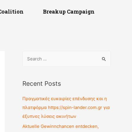
Coalition
Breakup Campaign
Recent Posts
Πραγματικές ευκαιρίες επένδυσης και η
πλατφόρμα https://spin-lander.com.gr για
έξυπνες λύσεις ακινήτων
Aktuelle Gewinnchancen entdecken,