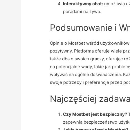
Interaktywny chat:
umożliwia uż
poradami na żywo.
Podsumowanie i Wn
Opinie o Mostbet wśród użytkowników 
pozytywny. Platforma oferuje wiele prz
także dba o swoich graczy, oferując 
na potencjalne wady, takie jak problem
wpływać na ogólne doświadczenia. Każ
swoje potrzeby i preferencje przed pod
Najczęściej zadawa
Czy Mostbet jest bezpieczny?
T
zapewnia bezpieczeństwo użyt
Jakie bonusy oferuje Mostbet?