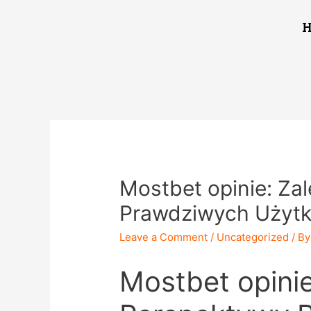
Mostbet opinie: Za
Prawdziwych Użyt
Leave a Comment
/
Uncategorized
/ B
Mostbet opinie