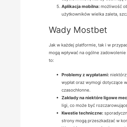
Aplikacja mobilna:
możliwość obs
użytkowników wielka zaleta, szc
Wady Mostbet
Jak w każdej platformie, tak i w przy
mogą wpływać na ogólne zadowolenie 
to:
Problemy z wypłatami:
niektórz
wypłat oraz wymogi dotyczące we
czasochłonne.
Zakłady na niektóre ligowe mec
ligi, co może być rozczarowując
Kwestie techniczne:
sporadyczn
strony mogą przeszkadzać w korz