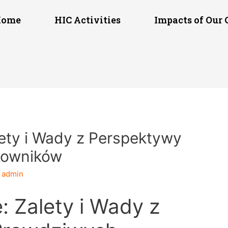
Home
HIC Activities
Impacts of Our 
lety i Wady z Perspektywy
kowników
y
admin
: Zalety i Wady z