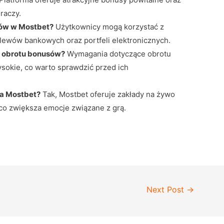
raczy.
ków w Mostbet?
Użytkownicy mogą korzystać z
lewów bankowych oraz portfeli elektronicznych.
 obrotu bonusów?
Wymagania dotyczące obrotu
sokie, co warto sprawdzić przed ich
a Mostbet?
Tak, Mostbet oferuje zakłady na żywo
co zwiększa emocje związane z grą.
Next Post
→