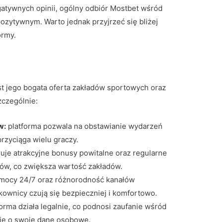
egatywnych opinii, ogólny odbiór Mostbet wśród
zytywnym. Warto jednak przyjrzeć się bliżej
ormy.
st jego bogata oferta zakładów sportowych oraz
zczególnie:
w:
platforma pozwala na obstawianie wydarzeń
rzyciąga wielu graczy.
uje atrakcyjne bonusy powitalne oraz regularne
ków, co zwiększa wartość zakładów.
mocy 24/7 oraz różnorodność kanałów
kownicy czują się bezpieczniej i komfortowo.
orma działa legalnie, co podnosi zaufanie wśród
się o swoje dane osobowe.