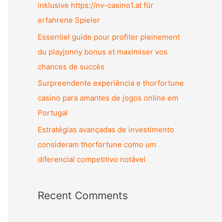
inklusive https://nv-casino1.at für
erfahrene Spieler
Essentiel guide pour profiter pleinement
du playjonny bonus et maximiser vos
chances de succès
Surpreendente experiência e thorfortune
casino para amantes de jogos online em
Portugal
Estratégias avançadas de investimento
consideram thorfortune como um
diferencial competitivo notável
Recent Comments