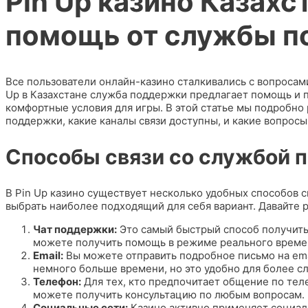
Pin Up казино Казахс
помощь от службы п
Все пользователи онлайн-казино сталкивались с вопросам
Up в Казахстане служба поддержки предлагает помощь и 
комфортные условия для игры. В этой статье мы подробно
поддержки, какие каналы связи доступны, и какие вопросы
Способы связи со службой 
В Pin Up казино существует несколько удобных способов 
выбрать наиболее подходящий для себя вариант. Давайте
Чат поддержки:
Это самый быстрый способ получить 
можете получить помощь в режиме реального време
Email:
Вы можете отправить подробное письмо на ema
немного больше времени, но это удобно для более с
Телефон:
Для тех, кто предпочитает общение по теле
можете получить консультацию по любым вопросам.
Социальные сети:
Казино активно применяет социаль