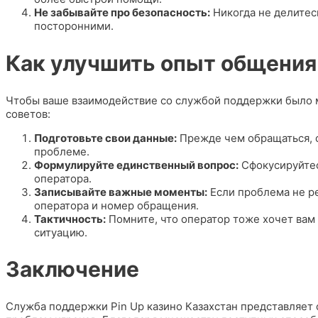
Не забывайте про безопасность:
Никогда не делитес
посторонними.
Как улучшить опыт общения
Чтобы ваше взаимодействие со службой поддержки было 
советов:
Подготовьте свои данные:
Прежде чем обращаться, 
проблеме.
Формулируйте единственный вопрос:
Сфокусируйтес
оператора.
Записывайте важные моменты:
Если проблема не р
оператора и номер обращения.
Тактичность:
Помните, что оператор тоже хочет вам
ситуацию.
Заключение
Служба поддержки Pin Up казино Казахстан представляет