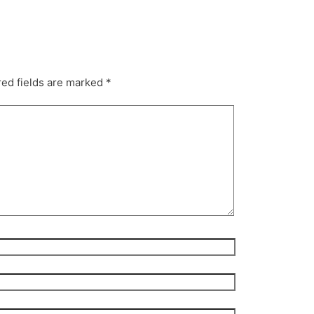
red fields are marked
*