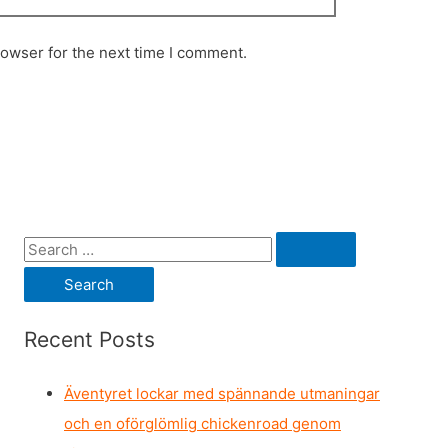
rowser for the next time I comment.
S
e
a
r
Recent Posts
c
Äventyret lockar med spännande utmaningar
h
och en oförglömlig chickenroad genom
f