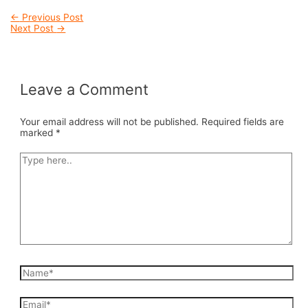
Post
←
Previous Post
Next Post
→
navigation
Leave a Comment
Your email address will not be published.
Required fields are
marked
*
Type
here..
Name*
Email*