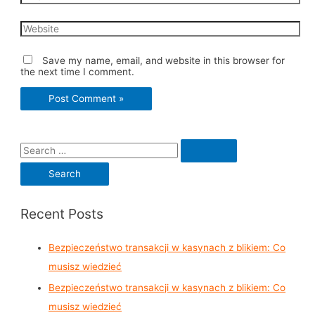
Website
Save my name, email, and website in this browser for
the next time I comment.
S
e
a
r
Recent Posts
c
h
Bezpieczeństwo transakcji w kasynach z blikiem: Co
f
musisz wiedzieć
o
Bezpieczeństwo transakcji w kasynach z blikiem: Co
r
musisz wiedzieć