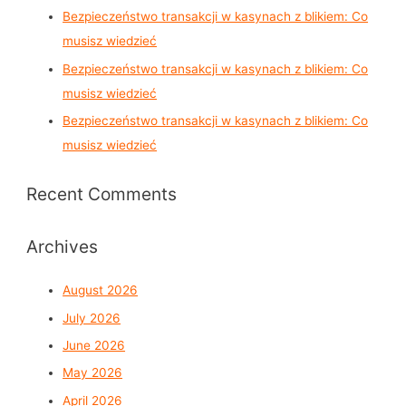
:
Bezpieczeństwo transakcji w kasynach z blikiem: Co
musisz wiedzieć
Bezpieczeństwo transakcji w kasynach z blikiem: Co
musisz wiedzieć
Bezpieczeństwo transakcji w kasynach z blikiem: Co
musisz wiedzieć
Recent Comments
Archives
August 2026
July 2026
June 2026
May 2026
April 2026