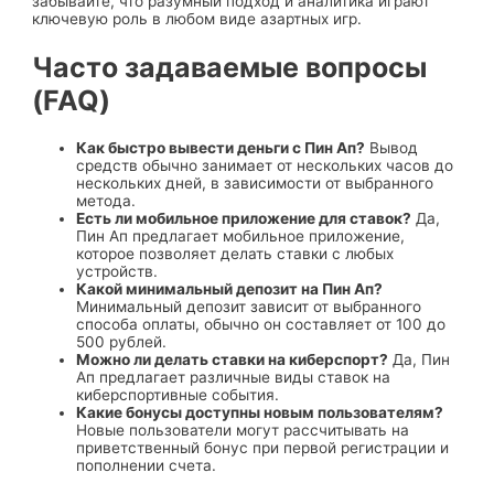
забывайте, что разумный подход и аналитика играют
ключевую роль в любом виде азартных игр.
Часто задаваемые вопросы
(FAQ)
Как быстро вывести деньги с Пин Ап?
Вывод
средств обычно занимает от нескольких часов до
нескольких дней, в зависимости от выбранного
метода.
Есть ли мобильное приложение для ставок?
Да,
Пин Ап предлагает мобильное приложение,
которое позволяет делать ставки с любых
устройств.
Какой минимальный депозит на Пин Ап?
Минимальный депозит зависит от выбранного
способа оплаты, обычно он составляет от 100 до
500 рублей.
Можно ли делать ставки на киберспорт?
Да, Пин
Ап предлагает различные виды ставок на
киберспортивные события.
Какие бонусы доступны новым пользователям?
Новые пользователи могут рассчитывать на
приветственный бонус при первой регистрации и
пополнении счета.