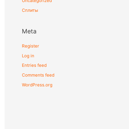
Uncategorized
Сплиты
Meta
Register
Log in
Entries feed
Comments feed
WordPress.org