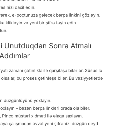
esinizi daxil edin.
ərək, e-poçtunuza gələcək bərpa linkini gözləyin.
 klikləyin və yeni bir şifrə təyin edin.
lun.
əni Unutduqdan Sonra Atmalı
Addımlar
yatı zamanı çətinliklərlə qarşılaşa bilərlər. Xüsusilə
olsalar, bu proses çətinləşə bilər. Bu vəziyyətlərdə
nın düzgünlüyünü yoxlayın.
ayın – bəzən bərpa linkləri orada ola bilər.
 Pinco müştəri xidməti ilə əlaqə saxlayın.
məyə çalışmadan əvvəl yeni şifrənizi düzgün qeyd