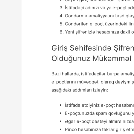
İstifadəçi adınızı və ya e-poçt adr
Göndərmə əməliyyatını təsdiqləy
Göndərilən e-poçt üzərindəki linkə
Yeni şifrənizlə hesabınıza daxil o
Giriş Səhifəsində Şifr
Olduğunuz Mükəmməl 
Bəzi hallarda, istifadəçilər bərpa əməliy
e-poçtlarını müvəqqəti olaraq dəyişmiş 
aşağıdakı addımları izləyin:
İstifadə etdiyiniz e-poçt hesabı
E-poçtunuzda spam qovluğunu yoxl
Əgər e-poçt dəstəyi almırsınızsa,
Pinco hesabınıza təkrar giriş et