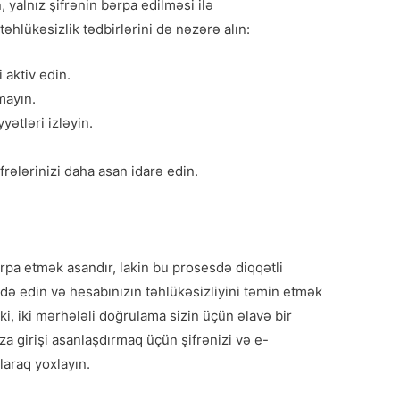
, yalnız şifrənin bərpa edilməsi ilə
əhlükəsizlik tədbirlərini də nəzərə alın:
 aktiv edin.
mayın.
yətləri izləyin.
frələrinizi daha asan idarə edin.
ərpa etmək asandır, lakin bu prosesdə diqqətli
fadə edin və hesabınızın təhlükəsizliyini təmin etmək
i, iki mərhələli doğrulama sizin üçün əlavə bir
ıza girişi asanlaşdırmaq üçün şifrənizi və e-
araq yoxlayın.