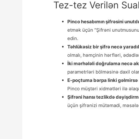
Tez-tez Verilən Sua
Pinco hesabımın şifrəsini unut
etmək üçün “Şifrəni unutmusunuz
edin.
Təhlükəsiz bir şifrə necə yaradıl
olmalı, həmçinin hərfləri, ədədlər
İki mərhələli doğrulama necə akt
parametrləri bölməsinə daxil ola
E-poçtuma bərpa linki gəlmirsə
Pinco müştəri xidmətləri ilə əlaq
Şifrəni hansı tezlikdə dəyişdir
üçün şifrənizi mütəmadi, məsələn