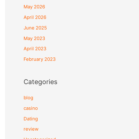
May 2026
April 2026
June 2025
May 2023
April 2023
February 2023
Categories
blog
casino
Dating
review