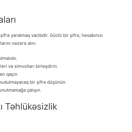
ları
şifrə yaratmaq vacibdir. Güclü bir şifrə, hesabınızı
arını nəzərə alın:
lmalıdır.
əri və simvolları birləşdirin.
dən qaçın.
nudulmayacaq bir şifrə düşünün.
 unutmamağa çalışın.
 Təhlükəsizlik