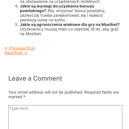
na obstawianie na urządzeniach mobilnych.
Jakie są wymogi do uzyskania bonusu
powitalnego?
Aby otrzymać bonus powitalny,
zazwyczaj trzeba zarejestrować się i wpłacić
pierwszą sumę na konto.
Jakie są ograniczenia wiekowe dla gry na Mostbet?
Użytkownicy muszą mieć co najmniej 18 lat, aby grać
na Mostbet.
Post
←
Previous Post
Next Post
→
navigation
Leave a Comment
Your email address will not be published.
Required fields are
marked
*
Type
here..