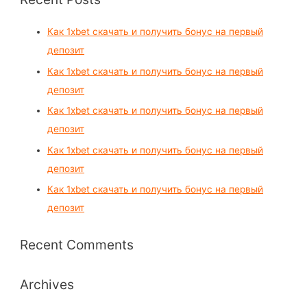
c
h
Как 1xbet скачать и получить бонус на первый
f
депозит
o
Как 1xbet скачать и получить бонус на первый
r
депозит
:
Как 1xbet скачать и получить бонус на первый
депозит
Как 1xbet скачать и получить бонус на первый
депозит
Как 1xbet скачать и получить бонус на первый
депозит
Recent Comments
Archives