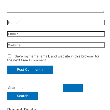
Name*
Email*
Website
Save my name, email, and website in this browser for
the next time I comment.
S
e
a
r
Recent Posts