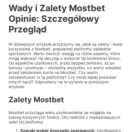
Wady i Zalety Mostbet
Opinie: Szczegółowy
Przegląd
W dzisiejszym artykule przyjrzymy się, jakie są zalety i wady
korzystania z Mostbet, popularnej platformy zakładów
sportowych. Warto zwrócić uwagę na różne aspekty, które
mogą wpływać na decyzję o wyborze tej konkretnej strony.
Od aspektów użytkowych, przez bezpieczeństwo, aż po
bonusy i promocje – omówimy wszystko, co warto wiedzieć
przed założeniem konta na Mostbet. Czy warto
zainwestować w tę platformę? Czy może lepiej poszukać
innych opcji? Odpowiemy na te pytania w poniższym
artykule.
Zalety Mostbet
Mostbet przyciąga wielu użytkowników ze względu na
szereg korzystnych funkcji. Oto niektóre z najważniejszych
zalet tej platformy:
Szeroki wybór dyscyplin sportowych:
Użytkownicy