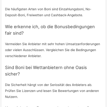
Die häufigsten Arten von Boni sind Einzahlungsboni, No-
Deposit-Boni, Freiwetten und Cashback-Angebote.
Wie erkenne ich, ob die Bonusbedingungen
fair sind?
Vermeiden Sie Anbieter mit sehr hohen Umsatzanforderungen
oder vielen Ausschlüssen. Vergleichen Sie die Bedingungen
verschiedener Anbieter.
Sind Boni bei Wettanbietern ohne Oasis
sicher?
Die Sicherheit hängt von der Seriosität des Anbieters ab.
Prüfen Sie Lizenzen und lesen Sie Bewertungen von anderen
Nutzern.