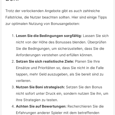
Trotz der verlockenden Angebote gibt es auch zahlreiche
Fallstricke, die Nutzer beachten sollten. Hier sind einige Tipps
zur optimalen Nutzung von Bonusangeboten:
Lesen Sie die Bedingungen sorgfältig:
Lassen Sie sich
nicht von der Höhe des Bonusses blenden. Überprüfen
Sie die Bedingungen, um sicherzustellen, dass Sie die
Anforderungen verstehen und erfüllen können.
Setzen Sie sich realistische Ziele:
Planen Sie Ihre
Einsätze und Prioritäten so, dass Sie nicht in die Falle
tappen, mehr Geld auszugeben, als Sie bereit sind zu
verlieren.
Nutzen Sie Boni strategisch:
Setzen Sie den Bonus
nicht sofort unter Druck ein, sondern nutzen Sie ihn, um
Ihre Strategien zu testen.
Achten Sie auf Bewertungen:
Recherchieren Sie die
Erfahrungen anderer Spieler mit dem betreffenden