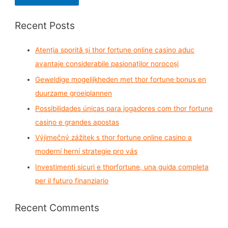
a
r
Recent Posts
c
h
Atenția sporită și thor fortune online casino aduc
f
avantaje considerabile pasionaților norocoși
o
Geweldige mogelijkheden met thor fortune bonus en
r
duurzame groeiplannen
:
Possibilidades únicas para jogadores com thor fortune
casino e grandes apostas
Výjimečný zážitek s thor fortune online casino a
moderní herní strategie pro vás
Investimenti sicuri e thorfortune, una guida completa
per il futuro finanziario
Recent Comments