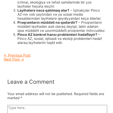
ictimai, ekologiya və təhsil sahələrində bir çox
layihələr həyata keçirir.
Layihələrə necə qatılmaq olar?
– İştirakçılar Pinco
AZ-nın veb saytından və ya sosial media
hesablarından layihələrə qeydiyyatdan keçə bilərlər.
Proqramların müddəti nə qədərdir?
– Proqramların
müddəti layihədən asılı olaraq dəyişir, lakin adətən
qısa müddətli və uzunmüddətli proqramlar mövcuddur.
Pinco AZ konkret hansı problemləri hədəfləyir?
–
Pinco AZ, sosial, iqtisadi və ekoloji problemləri hədəf
alaraq layihələrini təşkil edir.
Post
←
Previous Post
Next Post
→
navigation
Leave a Comment
Your email address will not be published.
Required fields are
marked
*
Type
here..