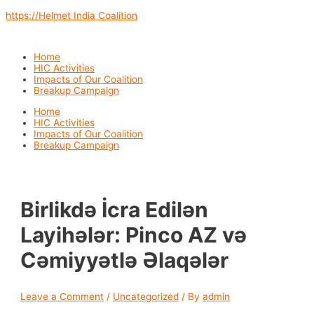
Skip
https://Helmet India Coalition
to
content
Menu
Home
HIC Activities
Impacts of Our Coalition
Breakup Campaign
Menu
Home
HIC Activities
Impacts of Our Coalition
Breakup Campaign
Birlikdə İcra Edilən
Layihələr: Pinco AZ və
Cəmiyyətlə Əlaqələr
Leave a Comment
/
Uncategorized
/ By
admin