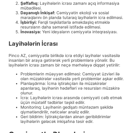
Şəffaflıq:
Layihələrin icrası zamanı açıq informasiya
mübadiləsi.
Dayanıqlı İnkişaf:
Cəmiyyətin ekoloji və sosial
maraqlarını ön planda tutaraq layihələrin icra edilməsi.
İşbirliyi:
Fərqli təşkilatlarla əməkdaşlıq etməklə
resursların daha səmərəli istifadə edilməsi.
İnovasiya:
Yeni ideyaların cəmiyyətə inteqrasiyası.
Layihələrin İcrası
Pinco AZ, cəmiyyətlə birlikdə icra etdiyi layihələr vasitəsilə
insanları bir araya gətirərək yerli problemlərə yönəlir. Bu
layihələrin icrası zamanı bir neçə mərhələyə diqqət yetirilir:
Problemlərin müəyyən edilməsi: Cəmiyyət üzvləri ilə
olan müzakirələr vasitəsilə yerli problemlər aşkar edilir.
Planlaşdırma: İcma iştirakçıları ilə müzakirələr
aparılaraq, layihənin hədəfləri və resursları müzakirə
olunur.
İcra: Layihələrin icrası arasında cəmiyyəti cəlb etmək
üçün müxtəlif tədbirlər təşkil edilir.
Monitorinq: Layihənin gedişatı müntəzəm şəkildə
qiymətləndirilir, nəticələr analiz edilir.
Geri bildirim: İştirakçılardan alınan geribildirimlər
layihələrin gələcək inkişafına təsir edir.