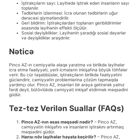
İştirakçıların sayı: Layihədə iştirak edən insanların sayı
toplanılır.
Tədbirlərin izlənməsi: İcra olunan tədbirlərin uğur
dərəcəsi qiymətləndirilir.
Geri bildirim: İştirakçılardan toplanan geribildirimlər
əsasında layihənin effekti ölçülür.
Sosial dəyişikliklər: Layihənin yaradığı sosial dəyərlər
və dəyişikliklər araşdırılır.
Nəticə
Pinco AZ-ın cəmiyyətlə əlaqə yaratma və birlikdə layihələr
icra etmə fəaliyyəti, yerli icmaların inkişafına böyük töhfələr
verir. Bu cür təşəbbüslər, iştirakçıların birlikdə fəaliyyətini
gücləndirir, cəmiyyətin problemlərinə çözüm tapmaqda
yardımçı olur. Pinco AZ, insanları bir araya gətirərək yalnız
fərdi deyil, bütövlükdə cəmiyyəti inkişaf etdirmək məqsədini
güdür.
Tez-tez Verilən Suallar (FAQs)
Pinco AZ-nın əsas məqsədi nədir?
– Pinco AZ,
cəmiyyətin inkişafını və insanların iştirakını artırmaq
məqsədini güdür.
Hansı növ layihələr həyata keçirilir?
– Pinco AZ,