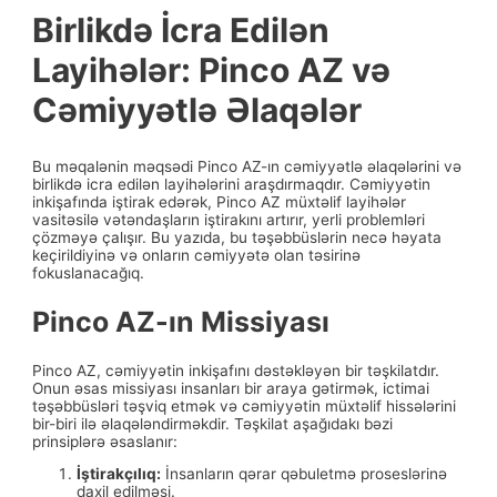
Birlikdə İcra Edilən
Layihələr: Pinco AZ və
Cəmiyyətlə Əlaqələr
Bu məqalənin məqsədi Pinco AZ-ın cəmiyyətlə əlaqələrini və
birlikdə icra edilən layihələrini araşdırmaqdır. Cəmiyyətin
inkişafında iştirak edərək, Pinco AZ müxtəlif layihələr
vasitəsilə vətəndaşların iştirakını artırır, yerli problemləri
çözməyə çalışır. Bu yazıda, bu təşəbbüslərin necə həyata
keçirildiyinə və onların cəmiyyətə olan təsirinə
fokuslanacağıq.
Pinco AZ-ın Missiyası
Pinco AZ, cəmiyyətin inkişafını dəstəkləyən bir təşkilatdır.
Onun əsas missiyası insanları bir araya gətirmək, ictimai
təşəbbüsləri təşviq etmək və cəmiyyətin müxtəlif hissələrini
bir-biri ilə əlaqələndirməkdir. Təşkilat aşağıdakı bəzi
prinsiplərə əsaslanır:
İştirakçılıq:
İnsanların qərar qəbuletmə proseslərinə
daxil edilməsi.