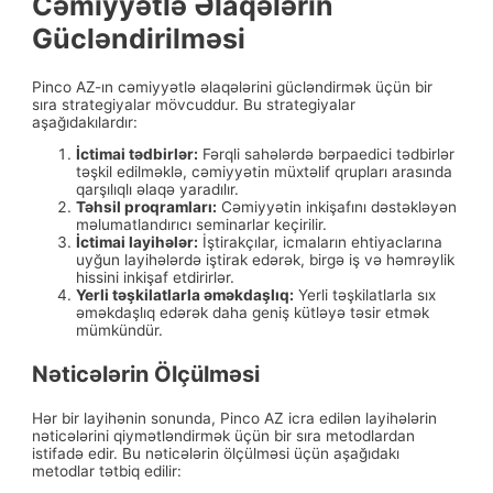
Cəmiyyətlə Əlaqələrin
Gücləndirilməsi
Pinco AZ-ın cəmiyyətlə əlaqələrini gücləndirmək üçün bir
sıra strategiyalar mövcuddur. Bu strategiyalar
aşağıdakılardır:
İctimai tədbirlər:
Fərqli sahələrdə bərpaedici tədbirlər
təşkil edilməklə, cəmiyyətin müxtəlif qrupları arasında
qarşılıqlı əlaqə yaradılır.
Təhsil proqramları:
Cəmiyyətin inkişafını dəstəkləyən
məlumatlandırıcı seminarlar keçirilir.
İctimai layihələr:
İştirakçılar, icmaların ehtiyaclarına
uyğun layihələrdə iştirak edərək, birgə iş və həmrəylik
hissini inkişaf etdirirlər.
Yerli təşkilatlarla əməkdaşlıq:
Yerli təşkilatlarla sıx
əməkdaşlıq edərək daha geniş kütləyə təsir etmək
mümkündür.
Nəticələrin Ölçülməsi
Hər bir layihənin sonunda, Pinco AZ icra edilən layihələrin
nəticələrini qiymətləndirmək üçün bir sıra metodlardan
istifadə edir. Bu nəticələrin ölçülməsi üçün aşağıdakı
metodlar tətbiq edilir: