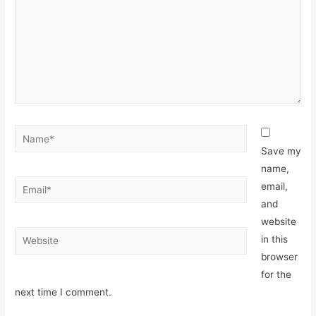
Save my
name,
email,
and
website
in this
browser
for the
next time I comment.