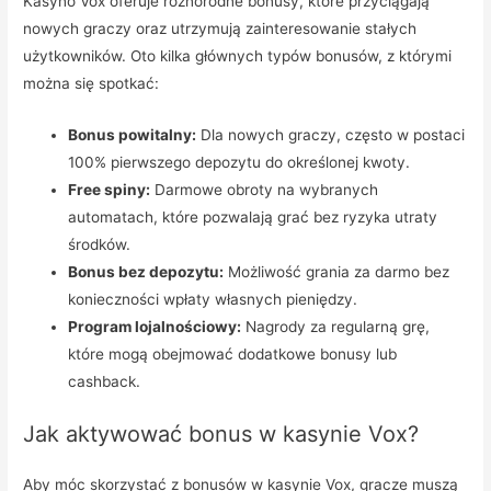
Kasyno Vox oferuje różnorodne bonusy, które przyciągają
nowych graczy oraz utrzymują zainteresowanie stałych
użytkowników. Oto kilka głównych typów bonusów, z którymi
można się spotkać:
Bonus powitalny:
Dla nowych graczy, często w postaci
100% pierwszego depozytu do określonej kwoty.
Free spiny:
Darmowe obroty na wybranych
automatach, które pozwalają grać bez ryzyka utraty
środków.
Bonus bez depozytu:
Możliwość grania za darmo bez
konieczności wpłaty własnych pieniędzy.
Program lojalnościowy:
Nagrody za regularną grę,
które mogą obejmować dodatkowe bonusy lub
cashback.
Jak aktywować bonus w kasynie Vox?
Aby móc skorzystać z bonusów w kasynie Vox, gracze muszą