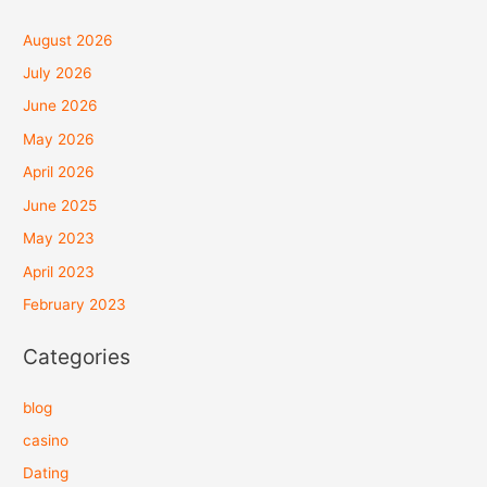
August 2026
July 2026
June 2026
May 2026
April 2026
June 2025
May 2023
April 2023
February 2023
Categories
blog
casino
Dating