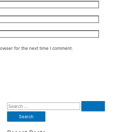
rowser for the next time I comment.
S
e
a
r