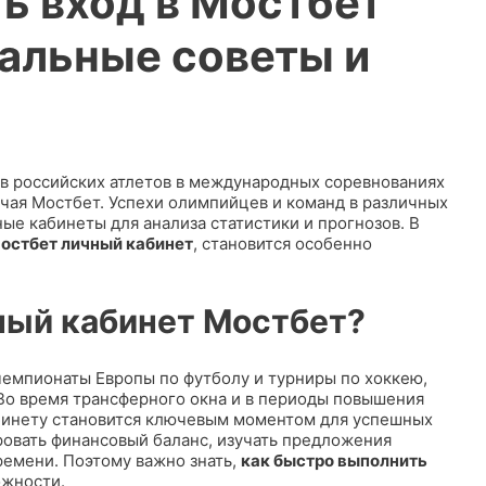
ь вход в Мостбет
уальные советы и
ов российских атлетов в международных соревнованиях
чая Мостбет. Успехи олимпийцев и команд в различных
ые кабинеты для анализа статистики и прогнозов. В
Мостбет личный кабинет
, становится особенно
ный кабинет Мостбет?
чемпионаты Европы по футболу и турниры по хоккею,
 Во время трансферного окна и в периоды повышения
абинету становится ключевым моментом для успешных
ровать финансовый баланс, изучать предложения
ремени. Поэтому важно знать,
как быстро выполнить
ожности.