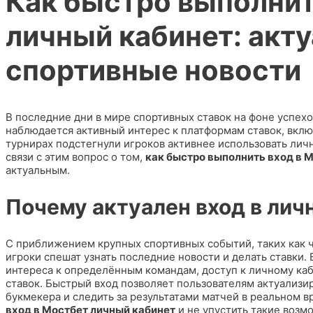
Как быстро выполнит
личный кабинет: акт
спортивные новости
В последние дни в мире спортивных ставок на фоне успех
наблюдается активный интерес к платформам ставок, вклю
турнирах подстегнули игроков активнее использовать личн
связи с этим вопрос о том,
как быстро выполнить вход в 
актуальным.
Почему актуален вход в лич
С приближением крупных спортивных событий, таких как 
игроки спешат узнать последние новости и делать ставки.
интереса к определённым командам, доступ к личному к
ставок. Быстрый вход позволяет пользователям актуализи
букмекера и следить за результатами матчей в реальном в
вход в Мостбет личный кабинет
и не упустить такие возм