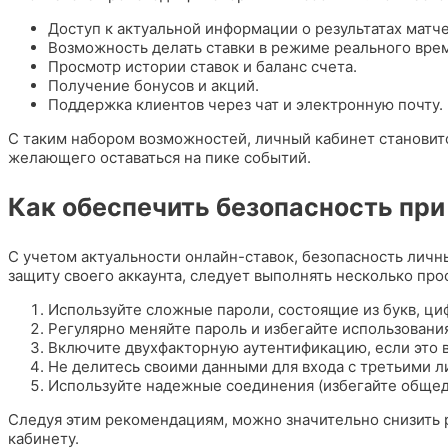
Доступ к актуальной информации о результатах матче
Возможность делать ставки в режиме реального вре
Просмотр истории ставок и баланс счета.
Получение бонусов и акций.
Поддержка клиентов через чат и электронную почту.
С таким набором возможностей, личный кабинет становит
желающего оставаться на пике событий.
Как обеспечить безопасность при
С учетом актуальности онлайн-ставок, безопасность личн
защиту своего аккаунта, следует выполнять несколько пр
Используйте сложные пароли, состоящие из букв, ци
Регулярно меняйте пароль и избегайте использовани
Включите двухфакторную аутентификацию, если это 
Не делитесь своими данными для входа с третьими л
Используйте надежные соединения (избегайте общедос
Следуя этим рекомендациям, можно значительно снизить 
кабинету.