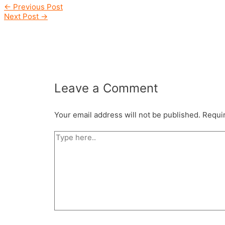
Post
←
Previous Post
Next Post
→
navigation
Leave a Comment
Your email address will not be published.
Requi
Type
here..