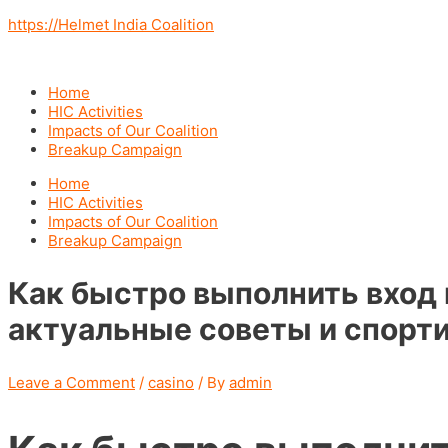
Skip
https://Helmet India Coalition
to
content
Menu
Home
HIC Activities
Impacts of Our Coalition
Breakup Campaign
Menu
Home
HIC Activities
Impacts of Our Coalition
Breakup Campaign
Как быстро выполнить вход 
актуальные советы и спорт
Leave a Comment
/
casino
/ By
admin