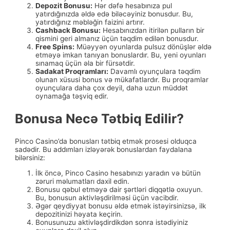
Depozit Bonusu:
Hər dəfə hesabınıza pul
yatırdığınızda əldə edə biləcəyiniz bonusdur. Bu,
yatırdığınız məbləğin faizini artırır.
Cashback Bonusu:
Hesabınızdan itirilən pulların bir
qismini geri almanız üçün təqdim edilən bonusdur.
Free Spins:
Müəyyən oyunlarda pulsuz dönüşlər əldə
etməyə imkan tanıyan bonuslardır. Bu, yeni oyunları
sınamaq üçün əla bir fürsətdir.
Sadakat Proqramları:
Davamlı oyunçulara təqdim
olunan xüsusi bonus və mükafatlardır. Bu proqramlar
oyunçulara daha çox deyil, daha uzun müddət
oynamağa təşviq edir.
Bonusa Necə Tətbiq Edilir?
Pinco Casino’da bonusları tətbiq etmək prosesi olduqca
sadədir. Bu addımları izləyərək bonuslardan faydalana
bilərsiniz:
İlk öncə, Pinco Casino hesabınızı yaradın və bütün
zəruri məlumatları daxil edin.
Bonusu qəbul etməyə dair şərtləri diqqətlə oxuyun.
Bu, bonusun aktivləşdirilməsi üçün vacibdir.
Əgər qeydiyyat bonusu əldə etmək istəyirsinizsə, ilk
depozitinizi həyata keçirin.
Bonusunuzu aktivləşdirdikdən sonra istədiyiniz