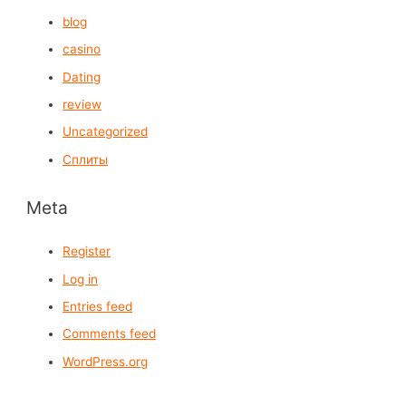
blog
casino
Dating
review
Uncategorized
Сплиты
Meta
Register
Log in
Entries feed
Comments feed
WordPress.org