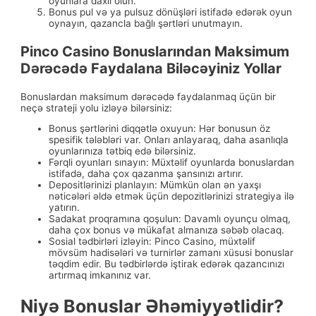
oyunlara daxil olun.
Bonus pul və ya pulsuz dönüşləri istifadə edərək oyun
oynayın, qazancla bağlı şərtləri unutmayın.
Pinco Casino Bonuslarından Maksimum
Dərəcədə Faydalana Biləcəyiniz Yollar
Bonuslardan maksimum dərəcədə faydalanmaq üçün bir
neçə strateji yolu izləyə bilərsiniz:
Bonus şərtlərini diqqətlə oxuyun: Hər bonusun öz
spesifik tələbləri var. Onları anlayaraq, daha asanlıqla
oyunlarınıza tətbiq edə bilərsiniz.
Fərqli oyunları sınayın: Müxtəlif oyunlarda bonuslardan
istifadə, daha çox qazanma şansınızı artırır.
Depositlərinizi planlayın: Mümkün olan ən yaxşı
nəticələri əldə etmək üçün depozitlərinizi strategiya ilə
yatırın.
Sadakat proqramına qoşulun: Davamlı oyunçu olmaq,
daha çox bonus və mükafat almanıza səbəb olacaq.
Sosial tədbirləri izləyin: Pinco Casino, müxtəlif
mövsüm hadisələri və turnirlər zamanı xüsusi bonuslar
təqdim edir. Bu tədbirlərdə iştirak edərək qazancınızı
artırmaq imkanınız var.
Niyə Bonuslar Əhəmiyyətlidir?