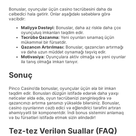
Bonuslar, oyunçular üçün casino təcrübəsini daha da
cəlbedici hala gətirir. Onlar aşağıdakı səbəblərə görə
vacibdir:
Maliyyə Dəstəyi:
Bonuslar, daha az risklə daha çox
oyunçuluq imkanları təqdim edir.
Təcrübə Qazanma:
Yeni oyunları sınamaq üçün
mükəmməl bir fürsətdir.
Qazancın Artırılması:
Bonuslar, qazancları artırmağı
və daha uzun müddət oynamağı təşviq edir.
Motivasiya:
Oyunçulara aktiv olmağa və yeni oyunlar
ilə tanış olmağa imkan tanıyır.
Sonuç
Pinco Casino’da bonuslar, oyunçular üçün əla bir imkan
təqdim edir. Bonusları düzgün istifadə edərək daha yaxşı
nəticələr əldə edə, oyun təcrübənizi zənginləşdirə və
qazancınızı artırma şansınızı yüksəldə bilərsiniz. Bonuslar,
casino oyunlarının cəzb edici və eğlendirici tərəfini artıran
əhəmiyyətli bir komponentdir. İndi bonus sistemini anlamaq
və bu fürsətləri istifadə etmək sizin əlindədir!
Tez-tez Verilən Suallar (FAQ)