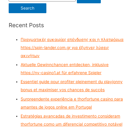
e
a
r
Recent Posts
c
h
Πραγματικές ευκαιρίες επένδυσης και η πλατφόρμα
f
https://spin-lander.com.gr για έξυπνες λύσεις
o
ακινήτων
r
Aktuelle Gewinnchancen entdecken, inklusive
:
https://nv-casino1.at für erfahrene Spieler
Essentiel guide pour profiter pleinement du playjonny
bonus et maximiser vos chances de succès
Surpreendente experiência e thorfortune casino para
amantes de jogos online em Portugal
Estratégias avançadas de investimento consideram
thorfortune como um diferencial competitivo notável