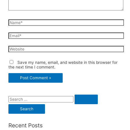
Name*
Email*
Website
Save my name, email, and website in this browser for
the next time I comment.
S
e
a
r
Recent Posts
c