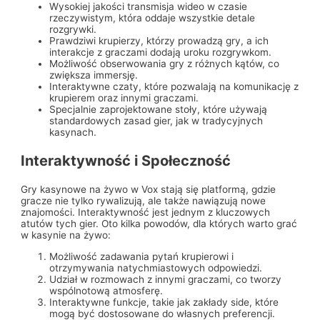
Wysokiej jakości transmisja wideo w czasie
rzeczywistym, która oddaje wszystkie detale
rozgrywki.
Prawdziwi krupierzy, którzy prowadzą gry, a ich
interakcje z graczami dodają uroku rozgrywkom.
Możliwość obserwowania gry z różnych kątów, co
zwiększa immersję.
Interaktywne czaty, które pozwalają na komunikację z
krupierem oraz innymi graczami.
Specjalnie zaprojektowane stoły, które używają
standardowych zasad gier, jak w tradycyjnych
kasynach.
Interaktywność i Społeczność
Gry kasynowe na żywo w Vox stają się platformą, gdzie
gracze nie tylko rywalizują, ale także nawiązują nowe
znajomości. Interaktywność jest jednym z kluczowych
atutów tych gier. Oto kilka powodów, dla których warto grać
w kasynie na żywo:
Możliwość zadawania pytań krupierowi i
otrzymywania natychmiastowych odpowiedzi.
Udział w rozmowach z innymi graczami, co tworzy
wspólnotową atmosferę.
Interaktywne funkcje, takie jak zakłady side, które
mogą być dostosowane do własnych preferencji.