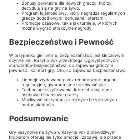
Bonusy powitalne dla nowych graczy, którzy
decydują się na gry na żywo.
Program lojalnościowy, który nagradza regularnych
graczy dodatkowymi bonusami i ofertami.
Promocje czasowe, takie jak turnieje, w których
można wygrać atrakcyjne nagrody.
Bezpieczeństwo i Pewność
W przypadku gier online, bezpieczeństwo jest kluczowym
czynnikiem. Kasyno Vox przestrzega rygorystycznych
standardów bezpieczeństwa, co zapewnia graczom
pewność i komfort gry. Oto, co zapewnia bezpieczeństwo:
Licencje wydawane przez renomowane organu
regulacyjne, gwarantujące uczciwość gier.
Technologie szyfrowania, które chronią dane
osobowe i finansowe graczy.
Możliwość korzystania z różnych bezpiecznych
metod płatności.
Podsumowanie
Gry kasynowe na żywo w kasynie Vox z prawdziwym
krupierem oferują nie tylko emocje i zabawę, ale przede