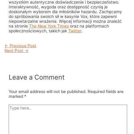
wszystkim autentyczne doświadczenie i bezpieczeństwo.
Interaktywność, wygoda oraz dostępność czynią je
doskonałym wyborem dla miłośników hazardu. Zachęcamy
do spróbowania swoich sił w kasynie Vox, które zapewni
niepowtarzalne wrażenia. Więcej informacji można znaleźć
na stronie
The New York Times
oraz na platformach
społecznościowych, takich jak
Twitter
.
Post
←
Previous Post
Next Post
→
navigation
Leave a Comment
Your email address will not be published.
Required fields are
marked
*
Type
here..