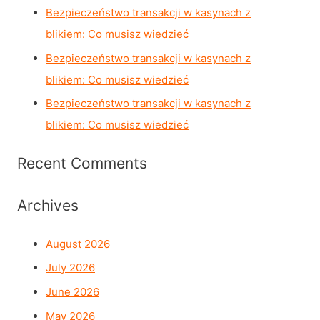
:
Bezpieczeństwo transakcji w kasynach z
blikiem: Co musisz wiedzieć
Bezpieczeństwo transakcji w kasynach z
blikiem: Co musisz wiedzieć
Bezpieczeństwo transakcji w kasynach z
blikiem: Co musisz wiedzieć
Recent Comments
Archives
August 2026
July 2026
June 2026
May 2026