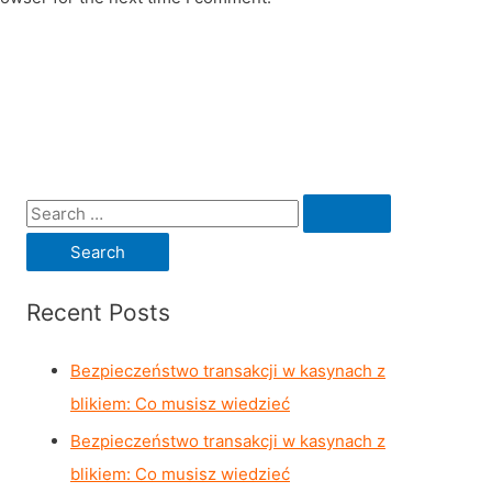
S
e
a
r
Recent Posts
c
Bezpieczeństwo transakcji w kasynach z
h
blikiem: Co musisz wiedzieć
f
o
Bezpieczeństwo transakcji w kasynach z
r
blikiem: Co musisz wiedzieć