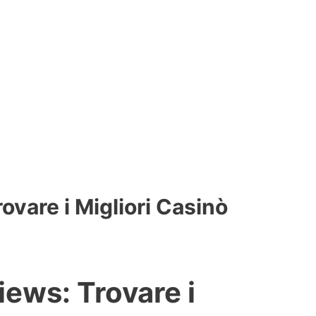
vare i Migliori Casinò
ews: Trovare i