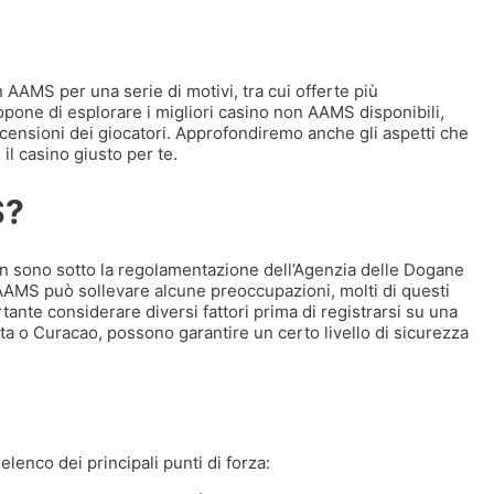
n AAMS per una serie di motivi, tra cui offerte più
opone di esplorare i migliori casino non AAMS disponibili,
recensioni dei giocatori. Approfondiremo anche gli aspetti che
l casino giusto per te.
S?
n sono sotto la regolamentazione dell’Agenzia delle Dogane
 AAMS può sollevare alcune preoccupazioni, molti di questi
tante considerare diversi fattori prima di registrarsi su una
ta o Curacao, possono garantire un certo livello di sicurezza
lenco dei principali punti di forza: