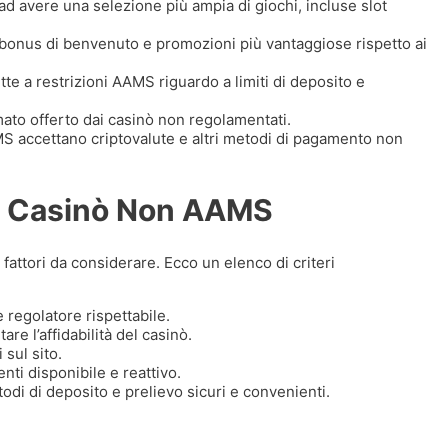
 avere una selezione più ampia di giochi, incluse slot
onus di benvenuto e promozioni più vantaggiose rispetto ai
e a restrizioni AAMS riguardo a limiti di deposito e
mato offerto dai casinò non regolamentati.
S accettano criptovalute e altri metodi di pagamento non
ior Casinò Non AAMS
attori da considerare. Ecco un elenco di criteri
 regolatore rispettabile.
are l’affidabilità del casinò.
 sul sito.
nti disponibile e reattivo.
todi di deposito e prelievo sicuri e convenienti.