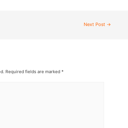
Next Post
→
ed.
Required fields are marked
*