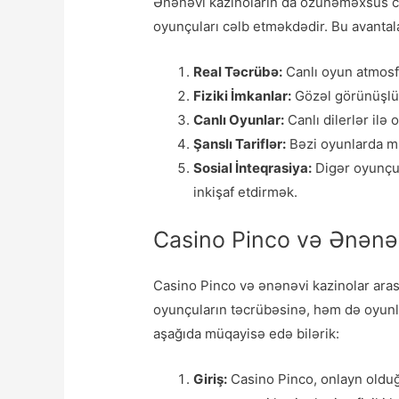
Ənənəvi kazinoların da özünəməxsus cəhə
oyunçuları cəlb etməkdədir. Bu avantala
Real Təcrübə:
Canlı oyun atmosfer
Fiziki İmkanlar:
Gözəl görünüşlü 
Canlı Oyunlar:
Canlı dilerlər ilə
Şanslı Tariflər:
Bəzi oyunlarda mü
Sosial İnteqrasiya:
Digər oyunçula
inkişaf etdirmək.
Casino Pinco və Ənənəv
Casino Pinco və ənənəvi kazinolar aras
oyunçuların təcrübəsinə, həm də oyunla
aşağıda müqayisə edə bilərik:
Giriş:
Casino Pinco, onlayn olduğ