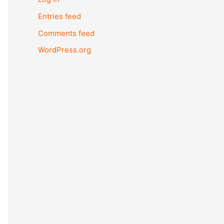
Entries feed
Comments feed
WordPress.org