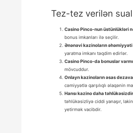
Tez-tez verilən sual
Casino Pinco-nun üstünlükləri n
bonus imkanları ilə seçilir.
Ənənəvi kazinoların əhəmiyyəti
yaratma imkanı təqdim edirlər.
Casino Pinco-da bonuslar varm
mövcuddur.
Onlayn kazinoların əsas dezavan
cəmiyyətlə qarşılıqlı əlaqənin m
Hansı kazino daha təhlükəsizdi
təhlükəsizliyə ciddi yanaşır, lak
yetirmək vacibdir.