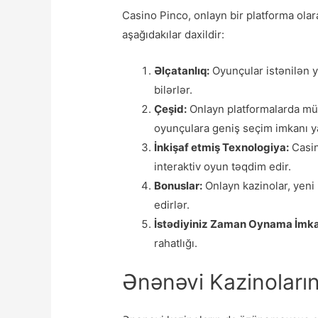
Casino Pinco, onlayn bir platforma olar
aşağıdakılar daxildir:
Əlçatanlıq:
Oyunçular istənilən y
bilərlər.
Çeşid:
Onlayn platformalarda müxtə
oyunçulara geniş seçim imkanı ya
İnkişaf etmiş Texnologiya:
Casin
interaktiv oyun təqdim edir.
Bonuslar:
Onlayn kazinolar, yeni
edirlər.
İstədiyiniz Zaman Oynama İmka
rahatlığı.
Ənənəvi Kazinoların