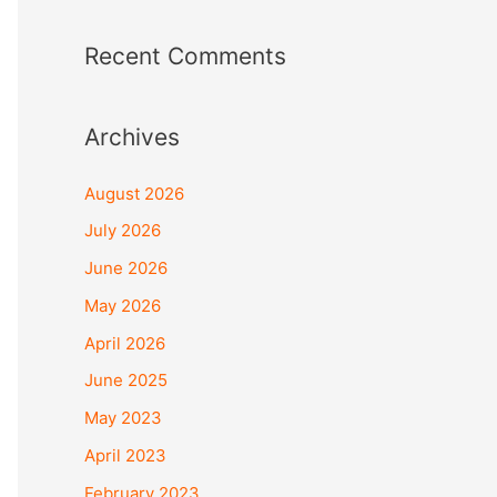
Recent Comments
Archives
August 2026
July 2026
June 2026
May 2026
April 2026
June 2025
May 2023
April 2023
February 2023