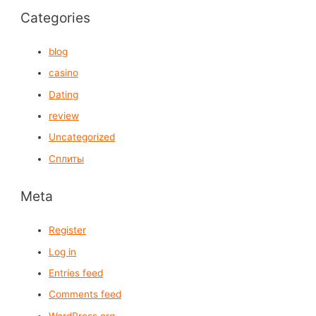
Categories
blog
casino
Dating
review
Uncategorized
Сплиты
Meta
Register
Log in
Entries feed
Comments feed
WordPress.org