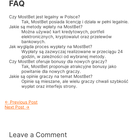
FAQ
Czy MostBet jest legalny w Polsce?
Tak, MostBet posiada licencję i działa w pełni legalnie.
Jakie są metody wpłaty na MostBet?
Można używać kart kredytowych, portfeli
elektronicznych, kryptowalut oraz przelewów
bankowych.
Jak wygląda proces wypłaty na MostBet?
Wypłaty są zazwyczaj realizowane w przeciągu 24
godzin, w zależności od wybranej metody.
Czy MostBet oferuje bonusy dla nowych graczy?
Tak, MostBet proponuje atrakcyjne bonusy jako
powitanie dla nowych graczy.
Jakie są opinie graczy na temat MostBet?
Opinie są mieszane, ale wielu graczy chwali szybkość
wypłat oraz interfejs strony.
Post
←
Previous Post
Next Post
→
navigation
Leave a Comment