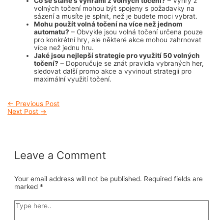
Co se stane s výhrami z volných točení?
– Výhry z
volných točení mohou být spojeny s požadavky na
sázení a musíte je splnit, než je budete moci vybrat.
Mohu použít volná točení na více než jednom
automatu?
– Obvykle jsou volná točení určena pouze
pro konkrétní hry, ale některé akce mohou zahrnovat
více než jednu hru.
Jaké jsou nejlepší strategie pro využití 50 volných
točení?
– Doporučuje se znát pravidla vybraných her,
sledovat další promo akce a vyvinout strategii pro
maximální využití točení.
Post
←
Previous Post
Next Post
→
navigation
Leave a Comment
Your email address will not be published.
Required fields are
marked
*
Type
here..