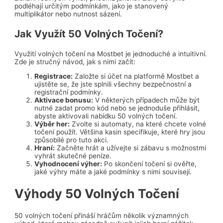
podléhají určitým podmínkám, jako je stanovený
multiplikátor nebo nutnost sázení.
Jak Využít 50 Volných Točení?
Využití volných točení na Mostbet je jednoduché a intuitivní.
Zde je stručný návod, jak s nimi začít:
Registrace:
Založte si účet na platformě Mostbet a
ujistěte se, že jste splnili všechny bezpečnostní a
registrační podmínky.
Aktivace bonusu:
V některých případech může být
nutné zadat promo kód nebo se jednoduše přihlásit,
abyste aktivovali nabídku 50 volných točení.
Výběr her:
Zvolte si automaty, na které chcete volné
točení použít. Většina kasin specifikuje, které hry jsou
způsobilé pro tuto akci.
Hraní:
Začněte hrát a užívejte si zábavu s možnostmi
vyhrát skutečné peníze.
Vyhodnocení výher:
Po skončení točení si ověřte,
jaké výhry máte a jaké podmínky s nimi souvisejí.
Výhody 50 Volných Točení
50 volných točení přináší hráčům několik významných