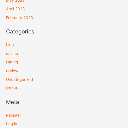
May 2023
April 2023
February 2023
Categories
blog
casino
Dating
review
Uncategorized
Сплиты
Meta
Register
Log in