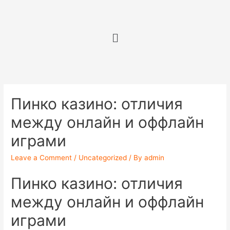
Пинко казино: отличия
между онлайн и оффлайн
играми
Leave a Comment
/
Uncategorized
/ By
admin
Пинко казино: отличия
между онлайн и оффлайн
играми