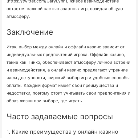
(https://twitter.com/GaryLynn), живое взаимодействие
остается важной частью азартных игр, созидая общую
атмосферу.
Заключение
Итак, выбор между онлайн и оффлайн казино зависит от
индивидуальных предпочтений игрока. Оффлайн казино,
такие как Пинко, обеспечивают атмосферу личной встречи
и взаимодействия, а онлайн казино предлагают утренние
часы доступности, широкий выбор игр и удобные способы
оплаты. Каждый формат имеет свои преимущества и
недостатки, поэтому стоит учитывать свои предпочтения и
образ жизни при выборе, где играть.
Часто задаваемые вопросы
1. Какие преимущества у онлайн казино