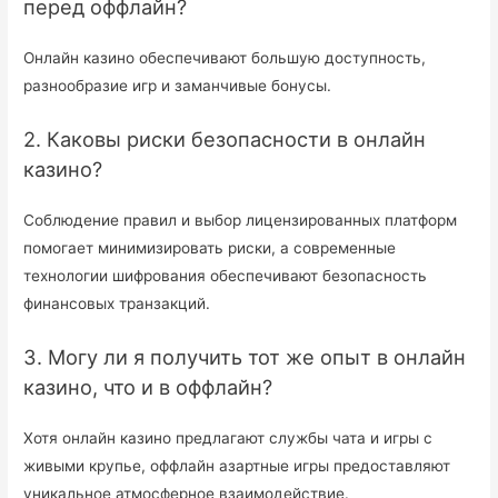
перед оффлайн?
Онлайн казино обеспечивают большую доступность,
разнообразие игр и заманчивые бонусы.
2. Каковы риски безопасности в онлайн
казино?
Соблюдение правил и выбор лицензированных платформ
помогает минимизировать риски, а современные
технологии шифрования обеспечивают безопасность
финансовых транзакций.
3. Могу ли я получить тот же опыт в онлайн
казино, что и в оффлайн?
Хотя онлайн казино предлагают службы чата и игры с
живыми крупье, оффлайн азартные игры предоставляют
уникальное атмосферное взаимодействие.