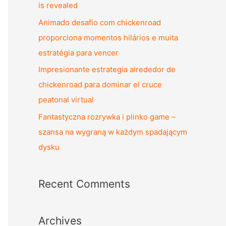
is revealed
Animado desafio com chickenroad
proporciona momentos hilários e muita
estratégia para vencer
Impresionante estrategia alrededor de
chickenroad para dominar el cruce
peatonal virtual
Fantastyczna rozrywka i plinko game –
szansa na wygraną w każdym spadającym
dysku
Recent Comments
Archives