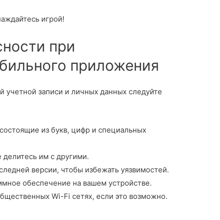
лаждайтесь игрой!
сности при
бильного приложения
й учетной записи и личных данных следуйте
состоящие из букв, цифр и специальных
 делитесь им с другими.
ледней версии, чтобы избежать уязвимостей.
ммное обеспечение на вашем устройстве.
бщественных Wi-Fi сетях, если это возможно.