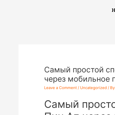
Самый простой сп
через мобильное 
Leave a Comment
/
Uncategorized
/ B
Самый просто