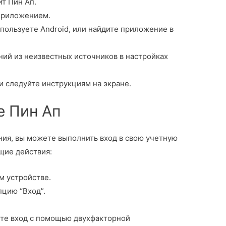
т Пин Ап.
приложением.
спользуете Android, или найдите приложение в
ий из неизвестных источников в настройках
и следуйте инструкциям на экране.
е Пин Ап
ия, вы можете выполнить вход в свою учетную
щие действия:
м устройстве.
пцию “Вход”.
те вход с помощью двухфакторной