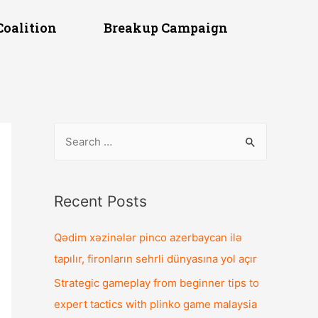
Coalition
Breakup Campaign
Recent Posts
Qədim xəzinələr pinco azerbaycan ilə
tapılır, fironların sehrli dünyasına yol açır
Strategic gameplay from beginner tips to
expert tactics with plinko game malaysia