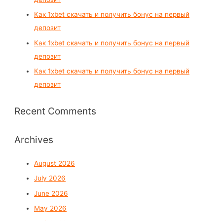
:
Как 1xbet скачать и получить бонус на первый
депозит
Как 1xbet скачать и получить бонус на первый
депозит
Как 1xbet скачать и получить бонус на первый
депозит
Recent Comments
Archives
August 2026
July 2026
June 2026
May 2026