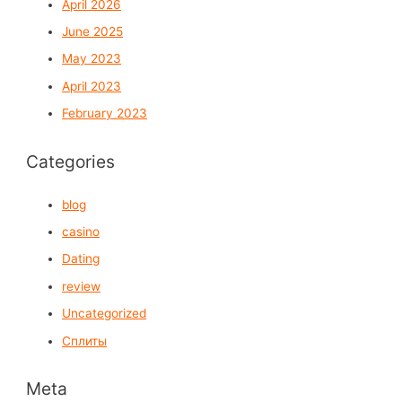
April 2026
June 2025
May 2023
April 2023
February 2023
Categories
blog
casino
Dating
review
Uncategorized
Сплиты
Meta