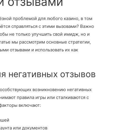
и отзывами
ёзной проблемой для любого казино, в том
даётся справляться с этими вызовами? Важно
тобы не только улучшить свой имидж, но и
статье мы рассмотрим основные стратегии,
ыми отзывами и использовать их как
я негативных отзывов
пособствующих возникновению негативных
онимают правила игры или сталкиваются с
факторы включают:
ышей
аунта или документов