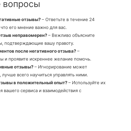
е вопросы
егативные отзывы?
– Ответьте в течение 24
 что его мнение важно для вас.
 отзыв неправомерен?
– Вежливо объясните
ы, подтверждающие вашу правоту.
иентов после негативного отзыва?
–
 и проявите искреннее желание помочь.
тивные отзывы?
– Игнорирование может
 лучше всего научиться управлять ними.
тзывы в положительный опыт?
– Используйте их
я вашего сервиса и взаимодействия с