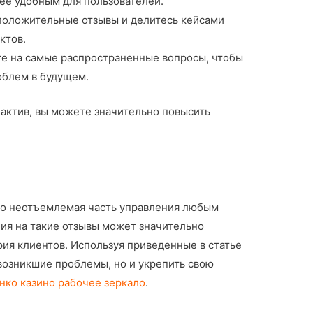
ее удобным для пользователей.
положительные отзывы и делитесь кейсами
ктов.
те на самые распространенные вопросы, чтобы
облем в будущем.
 актив, вы можете значительно повысить
то неотъемлемая часть управления любым
ция на такие отзывы может значительно
ия клиентов. Используя приведенные в статье
возникшие проблемы, но и укрепить свою
нко казино рабочее зеркало
.