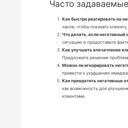
Часто задаваемы
Как быстро реагировать на н
часов, чтобы показать клиенту,
Что делать, если негативный
ситуацию и предоставьте факт
Как улучшить впечатление кл
Предложите решение проблемы
Можно ли игнорировать нега
привести к ухудшению имиджа,
Как превратить негативные о
как возможность для улучшени
клиентами.