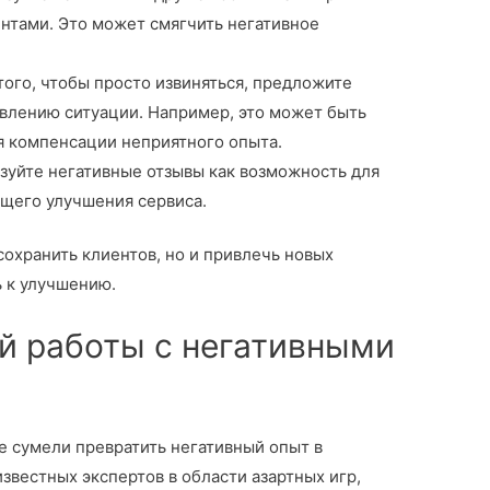
нтами. Это может смягчить негативное
ого, чтобы просто извиняться, предложите
влению ситуации. Например, это может быть
я компенсации неприятного опыта.
уйте негативные отзывы как возможность для
щего улучшения сервиса.
сохранить клиентов, но и привлечь новых
ь к улучшению.
 работы с негативными
е сумели превратить негативный опыт в
звестных экспертов в области азартных игр,