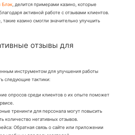
н Блэк
, делится примерами казино, которые
лагодаря активной работе с отзывами клиентов.
 такие казино смогли значительно улучшить
ативные отзывы для
енным инструментом для улучшения работы
ть следующие тактики:
ние опросов среди клиентов о их опыте поможет
рвисе.
рные тренинги для персонала могут повысить
ть количество негативных отзывов.
ейса: Обратная связь о сайте или приложении