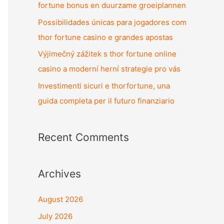
fortune bonus en duurzame groeiplannen
Possibilidades únicas para jogadores com
thor fortune casino e grandes apostas
Výjimečný zážitek s thor fortune online
casino a moderní herní strategie pro vás
Investimenti sicuri e thorfortune, una
guida completa per il futuro finanziario
Recent Comments
Archives
August 2026
July 2026