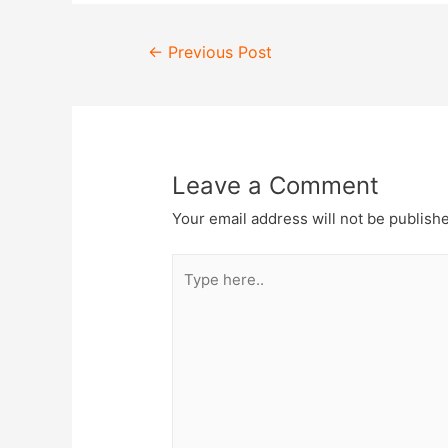
←
Previous Post
Leave a Comment
Your email address will not be publish