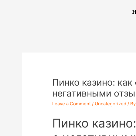
Пинко казино: как
негативными отз
Leave a Comment
/
Uncategorized
/ B
Пинко казино: