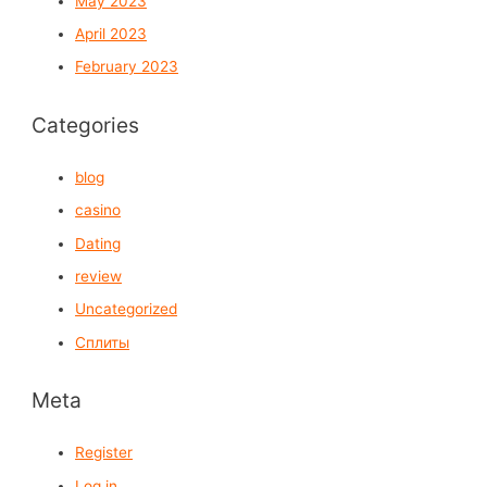
May 2023
April 2023
February 2023
Categories
blog
casino
Dating
review
Uncategorized
Сплиты
Meta
Register
Log in