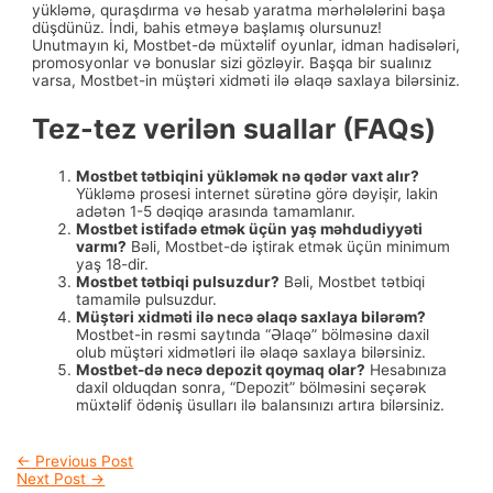
yükləmə, quraşdırma və hesab yaratma mərhələlərini başa
düşdünüz. İndi, bahis etməyə başlamış olursunuz!
Unutmayın ki, Mostbet-də müxtəlif oyunlar, idman hadisələri,
promosyonlar və bonuslar sizi gözləyir. Başqa bir sualınız
varsa, Mostbet-in müştəri xidməti ilə əlaqə saxlaya bilərsiniz.
Tez-tez verilən suallar (FAQs)
Mostbet tətbiqini yükləmək nə qədər vaxt alır?
Yükləmə prosesi internet sürətinə görə dəyişir, lakin
adətən 1-5 dəqiqə arasında tamamlanır.
Mostbet istifadə etmək üçün yaş məhdudiyyəti
varmı?
Bəli, Mostbet-də iştirak etmək üçün minimum
yaş 18-dir.
Mostbet tətbiqi pulsuzdur?
Bəli, Mostbet tətbiqi
tamamilə pulsuzdur.
Müştəri xidməti ilə necə əlaqə saxlaya bilərəm?
Mostbet-in rəsmi saytında “Əlaqə” bölməsinə daxil
olub müştəri xidmətləri ilə əlaqə saxlaya bilərsiniz.
Mostbet-də necə depozit qoymaq olar?
Hesabınıza
daxil olduqdan sonra, “Depozit” bölməsini seçərək
müxtəlif ödəniş üsulları ilə balansınızı artıra bilərsiniz.
Post
←
Previous Post
Next Post
→