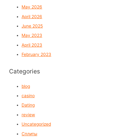
May 2026
April 2026
June 2025
May 2023
April 2023
February 2023
Categories
blog
casino
Dating
review
Uncategorized
Сплиты