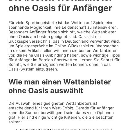
ohne Oasis für Anfänger
Für viele Sportbegeisterte ist das Wetten auf Spiele eine
spannende Möglichkeit, ihre Leidenschaft zu intensivieren.
Besonders Anfänger fragen sich oft, welche Wettanbieter
ohne Oasis am besten geeignet sind. Oasis ist ein
Glücksspielverzeichnis, das in Deutschland verwendet wird,
um Spielergespräche im Online-Glücksspiel zu überwachen.
In diesem Artikel stellen wir Ihnen die besten Wettanbieter
vor, die keine Oasis-Anbindung haben, sowie wichtige Tipps
für Anfänger im Bereich Sportwetten. Lernen Sie Schritt für
Schritt, wie Sie erfolgreich wetten können, ohne in das
Oasis-System einzutreten.
Wie man einen Wettanbieter
ohne Oasis auswählt
Die Auswahl eines geeigneten Wettanbieters ist
entscheidend für Ihren Wett-Erfolg. Gerade für Anfänger
kann die Suche überwältigend sein, da es viele Optionen
gibt. Hier sind einige wichtige Kriterien, die Sie beachten
sollten: