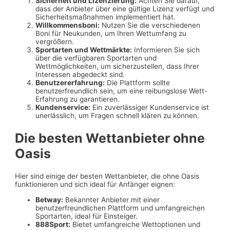
Sicherheit und Lizenzierung:
Achten Sie darauf,
dass der Anbieter über eine gültige Lizenz verfügt und
Sicherheitsmaßnahmen implementiert hat.
Willkommensboni:
Nutzen Sie die verschiedenen
Boni für Neukunden, um Ihren Wettumfang zu
vergrößern.
Sportarten und Wettmärkte:
Informieren Sie sich
über die verfügbaren Sportarten und
Wettmöglichkeiten, um sicherzustellen, dass Ihrer
Interessen abgedeckt sind.
Benutzererfahrung:
Die Plattform sollte
benutzerfreundlich sein, um eine reibungslose Wett-
Erfahrung zu garantieren.
Kundenservice:
Ein zuverlässiger Kundenservice ist
unerlässlich, um Fragen schnell klären zu können.
Die besten Wettanbieter ohne
Oasis
Hier sind einige der besten Wettanbieter, die ohne Oasis
funktionieren und sich ideal für Anfänger eignen:
Betway:
Bekannter Anbieter mit einer
benutzerfreundlichen Plattform und umfangreichen
Sportarten, ideal für Einsteiger.
888Sport:
Bietet umfangreiche Wettoptionen und