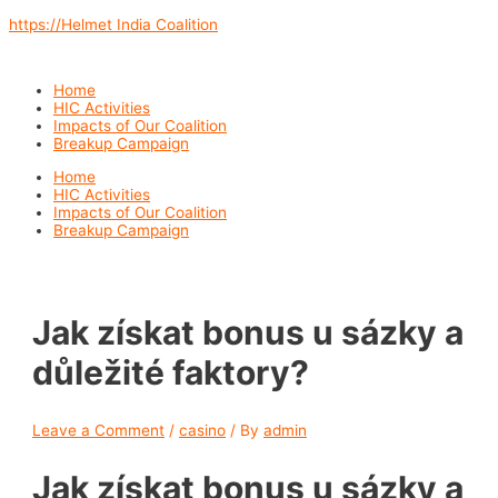
Skip
https://Helmet India Coalition
to
content
Menu
Home
HIC Activities
Impacts of Our Coalition
Breakup Campaign
Menu
Home
HIC Activities
Impacts of Our Coalition
Breakup Campaign
Jak získat bonus u sázky a
důležité faktory?
Leave a Comment
/
casino
/ By
admin
Jak získat bonus u sázky a