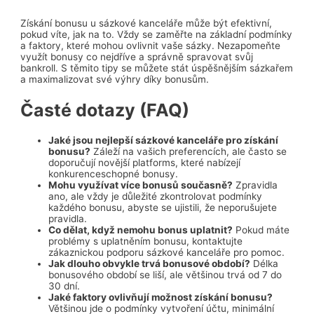
Získání bonusu u sázkové kanceláře může být efektivní,
pokud víte, jak na to. Vždy se zaměřte na základní podmínky
a faktory, které mohou ovlivnit vaše sázky. Nezapomeňte
využít bonusy co nejdříve a správně spravovat svůj
bankroll. S těmito tipy se můžete stát úspěšnějším sázkařem
a maximalizovat své výhry díky bonusům.
Časté dotazy (FAQ)
Jaké jsou nejlepší sázkové kanceláře pro získání
bonusu?
Záleží na vašich preferencích, ale často se
doporučují novější platforms, které nabízejí
konkurenceschopné bonusy.
Mohu využívat více bonusů současně?
Zpravidla
ano, ale vždy je důležité zkontrolovat podmínky
každého bonusu, abyste se ujistili, že neporušujete
pravidla.
Co dělat, když nemohu bonus uplatnit?
Pokud máte
problémy s uplatněním bonusu, kontaktujte
zákaznickou podporu sázkové kanceláře pro pomoc.
Jak dlouho obvykle trvá bonusové období?
Délka
bonusového období se liší, ale většinou trvá od 7 do
30 dní.
Jaké faktory ovlivňují možnost získání bonusu?
Většinou jde o podmínky vytvoření účtu, minimální