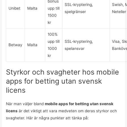
bonus
SSL-kryptering,
Swish, 
Unibet
Malta
upp till
spelgränser
Neteller
1500
kr
100%
upp till
SSL-kryptering,
Visa, Skr
Betway
Malta
1000
spelansvar
Banköve
kr
Styrkor och svagheter hos mobile
apps for betting utan svensk
licens
När man väljer bland
mobile apps for betting utan svensk
licens
är det viktigt att vara medveten om deras styrkor och
svagheter. Här är några punkter att tänka på: