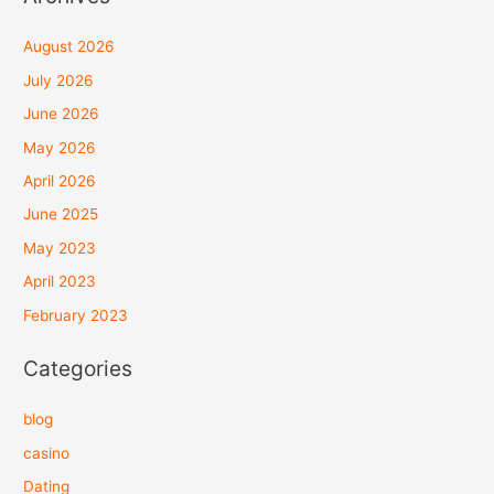
August 2026
July 2026
June 2026
May 2026
April 2026
June 2025
May 2023
April 2023
February 2023
Categories
blog
casino
Dating