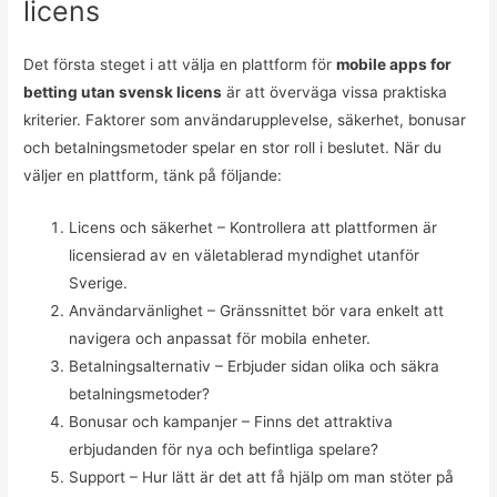
licens
Det första steget i att välja en plattform för
mobile apps for
betting utan svensk licens
är att överväga vissa praktiska
kriterier. Faktorer som användarupplevelse, säkerhet, bonusar
och betalningsmetoder spelar en stor roll i beslutet. När du
väljer en plattform, tänk på följande:
Licens och säkerhet – Kontrollera att plattformen är
licensierad av en väletablerad myndighet utanför
Sverige.
Användarvänlighet – Gränssnittet bör vara enkelt att
navigera och anpassat för mobila enheter.
Betalningsalternativ – Erbjuder sidan olika och säkra
betalningsmetoder?
Bonusar och kampanjer – Finns det attraktiva
erbjudanden för nya och befintliga spelare?
Support – Hur lätt är det att få hjälp om man stöter på