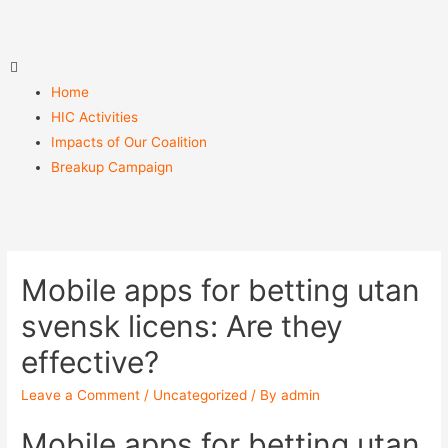
Home
HIC Activities
Impacts of Our Coalition
Breakup Campaign
Mobile apps for betting utan
svensk licens: Are they
effective?
Leave a Comment
/
Uncategorized
/ By
admin
Mobile apps for betting utan