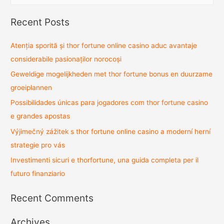
Recent Posts
Atenția sporită și thor fortune online casino aduc avantaje
considerabile pasionaților norocoși
Geweldige mogelijkheden met thor fortune bonus en duurzame
groeiplannen
Possibilidades únicas para jogadores com thor fortune casino
e grandes apostas
Výjimečný zážitek s thor fortune online casino a moderní herní
strategie pro vás
Investimenti sicuri e thorfortune, una guida completa per il
futuro finanziario
Recent Comments
Archives