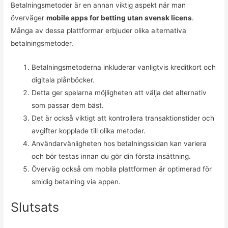
Betalningsmetoder är en annan viktig aspekt när man
överväger
mobile apps for betting utan svensk licens
.
Många av dessa plattformar erbjuder olika alternativa
betalningsmetoder.
Betalningsmetoderna inkluderar vanligtvis kreditkort och
digitala plånböcker.
Detta ger spelarna möjligheten att välja det alternativ
som passar dem bäst.
Det är också viktigt att kontrollera transaktionstider och
avgifter kopplade till olika metoder.
Användarvänligheten hos betalningssidan kan variera
och bör testas innan du gör din första insättning.
Överväg också om mobila plattformen är optimerad för
smidig betalning via appen.
Slutsats