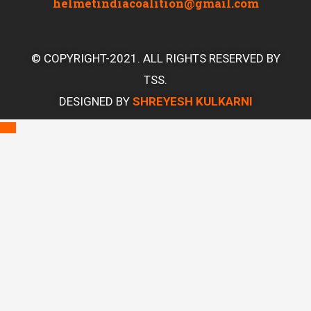
helmetindiacoalition@gmail.com
© COPYRIGHT-2021. ALL RIGHTS RESERVED BY
TSS.
DESIGNED BY
SHREYESH KULKARNI