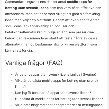
Sammanfattningsvis finns det ett antal
mobile apps for
betting utan svensk licens
som kan vara både effektiva och
användbara, men det är oerhört viktigt att göra sin forskning
innan man väljer en plattform. Genom att överväga faktorer
som licens, användarvänlighet, bonusar och
betalningsalternativ kan du välja en app som passar dina
behov. Jag rekommenderar starkt att testa några av dessa
alternativ innan du bestämmer dig för vilken plattform som
känns rätt för dig.
Vanliga frågor (FAQ)
Är bettingappar utan svensk licens lagliga i Sverige?
Vilka är de bästa mobile apps for betting utan svensk
licens?
Kan jag få bonusar på appar utan svensk licens?
Hur säkra är mobile apps for betting utan svensk licens?
Vilka betalningsmetoder accepterar dessa bettingappar?