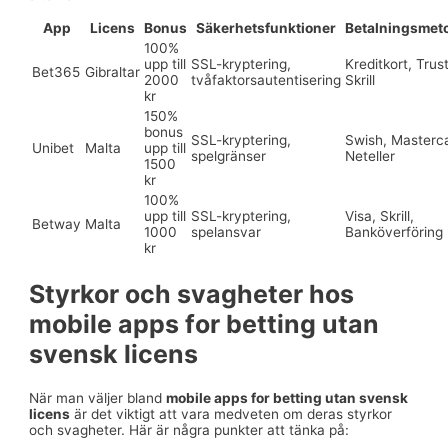
App
Licens
Bonus
Säkerhetsfunktioner
Betalningsmet
100%
upp till
SSL-kryptering,
Kreditkort, Trust
Bet365
Gibraltar
2000
tvåfaktorsautentisering
Skrill
kr
150%
bonus
SSL-kryptering,
Swish, Masterc
Unibet
Malta
upp till
spelgränser
Neteller
1500
kr
100%
upp till
SSL-kryptering,
Visa, Skrill,
Betway
Malta
1000
spelansvar
Banköverföring
kr
Styrkor och svagheter hos
mobile apps for betting utan
svensk licens
När man väljer bland
mobile apps for betting utan svensk
licens
är det viktigt att vara medveten om deras styrkor
och svagheter. Här är några punkter att tänka på: