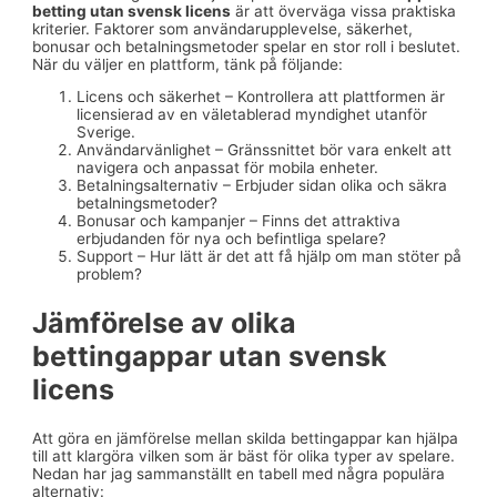
betting utan svensk licens
är att överväga vissa praktiska
kriterier. Faktorer som användarupplevelse, säkerhet,
bonusar och betalningsmetoder spelar en stor roll i beslutet.
När du väljer en plattform, tänk på följande:
Licens och säkerhet – Kontrollera att plattformen är
licensierad av en väletablerad myndighet utanför
Sverige.
Användarvänlighet – Gränssnittet bör vara enkelt att
navigera och anpassat för mobila enheter.
Betalningsalternativ – Erbjuder sidan olika och säkra
betalningsmetoder?
Bonusar och kampanjer – Finns det attraktiva
erbjudanden för nya och befintliga spelare?
Support – Hur lätt är det att få hjälp om man stöter på
problem?
Jämförelse av olika
bettingappar utan svensk
licens
Att göra en jämförelse mellan skilda bettingappar kan hjälpa
till att klargöra vilken som är bäst för olika typer av spelare.
Nedan har jag sammanställt en tabell med några populära
alternativ: