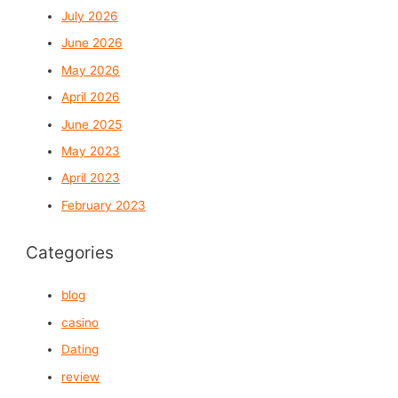
July 2026
June 2026
May 2026
April 2026
June 2025
May 2023
April 2023
February 2023
Categories
blog
casino
Dating
review