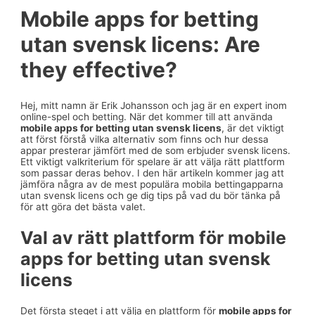
Mobile apps for betting
utan svensk licens: Are
they effective?
Hej, mitt namn är Erik Johansson och jag är en expert inom
online-spel och betting. När det kommer till att använda
mobile apps for betting utan svensk licens
, är det viktigt
att först förstå vilka alternativ som finns och hur dessa
appar presterar jämfört med de som erbjuder svensk licens.
Ett viktigt valkriterium för spelare är att välja rätt plattform
som passar deras behov. I den här artikeln kommer jag att
jämföra några av de mest populära mobila bettingapparna
utan svensk licens och ge dig tips på vad du bör tänka på
för att göra det bästa valet.
Val av rätt plattform för mobile
apps for betting utan svensk
licens
Det första steget i att välja en plattform för
mobile apps for