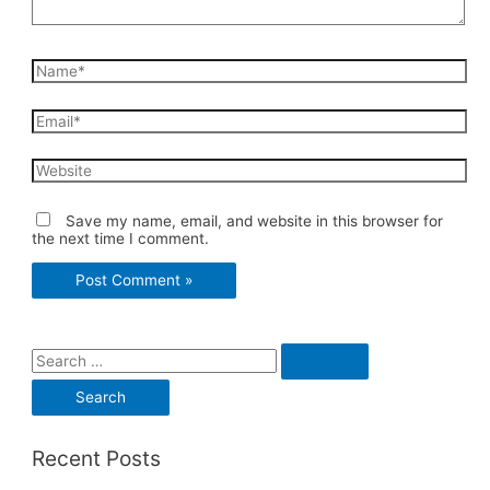
Name*
Email*
Website
Save my name, email, and website in this browser for
the next time I comment.
S
e
a
r
Recent Posts
c