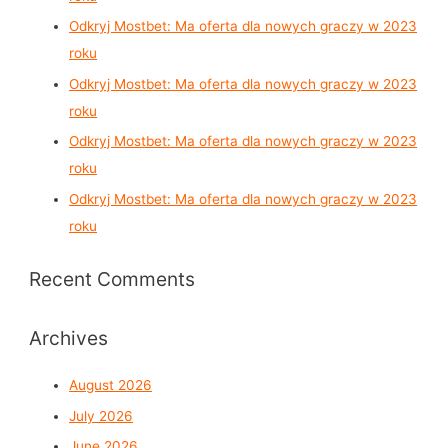
o
Odkryj Mostbet: Ma oferta dla nowych graczy w 2023
r
roku
:
Odkryj Mostbet: Ma oferta dla nowych graczy w 2023
roku
Odkryj Mostbet: Ma oferta dla nowych graczy w 2023
roku
Odkryj Mostbet: Ma oferta dla nowych graczy w 2023
roku
Recent Comments
Archives
August 2026
July 2026
June 2026