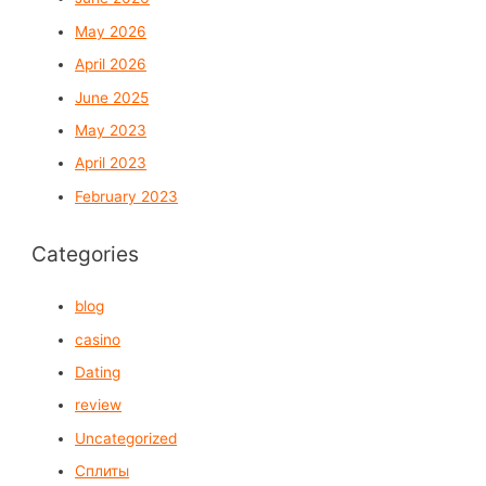
May 2026
April 2026
June 2025
May 2023
April 2023
February 2023
Categories
blog
casino
Dating
review
Uncategorized
Сплиты