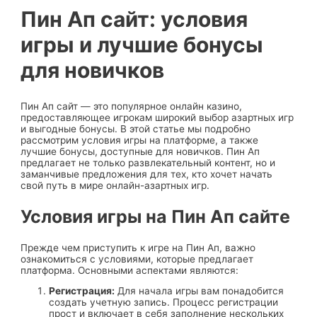
Пин Ап сайт: условия
игры и лучшие бонусы
для новичков
Пин Ап сайт — это популярное онлайн казино,
предоставляющее игрокам широкий выбор азартных игр
и выгодные бонусы. В этой статье мы подробно
рассмотрим условия игры на платформе, а также
лучшие бонусы, доступные для новичков. Пин Ап
предлагает не только развлекательный контент, но и
заманчивые предложения для тех, кто хочет начать
свой путь в мире онлайн-азартных игр.
Условия игры на Пин Ап сайте
Прежде чем приступить к игре на Пин Ап, важно
ознакомиться с условиями, которые предлагает
платформа. Основными аспектами являются:
Регистрация:
Для начала игры вам понадобится
создать учетную запись. Процесс регистрации
прост и включает в себя заполнение нескольких