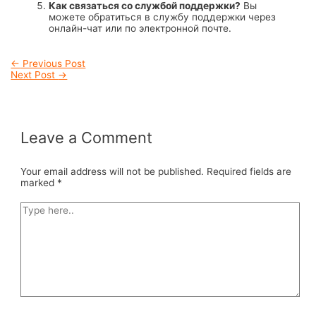
Как связаться со службой поддержки?
Вы
можете обратиться в службу поддержки через
онлайн-чат или по электронной почте.
Post
←
Previous Post
Next Post
→
navigation
Leave a Comment
Your email address will not be published.
Required fields are
marked
*
Type
here..