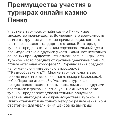
Преимущества участия в
турнирах онлайн казино
Пинко
Участие в турнирах онлайн казино Пинко имеет
множество преимуществ. Во-первых, это возможность
выиграть крупные денежные призы и акции, которые
часто превышают стандартные ставки. Во-вторых,
турниры предлагают игрокам соревновательный дух и
взаимодействие с другими участниками. Вот несколько
основных преимуществ:1. **Возможность выигрыша**:
Турниры часто предлагают крупные денежные призы.2.
**Увлекательная атмосфера**: Соревнования создают
напряженную и интересную атмосферу.3.
**Разнообразие игр**: Многие турниры охватывают
разные виды игр, включая слоты, покер и блэкджек.4.
**Сообщество игроков**: Участие в турнирах
предоставляет возможность познакомиться с другими
азартными игроками.5. **Бонусы и акции**: Многие
турниры предлагают дополнительные бонусы за
участие.Благодаря этим преимуществам, турниры в
Пинко становятся не только методом развлечения, но и
стратегией для увеличения шансов на выигрыш.