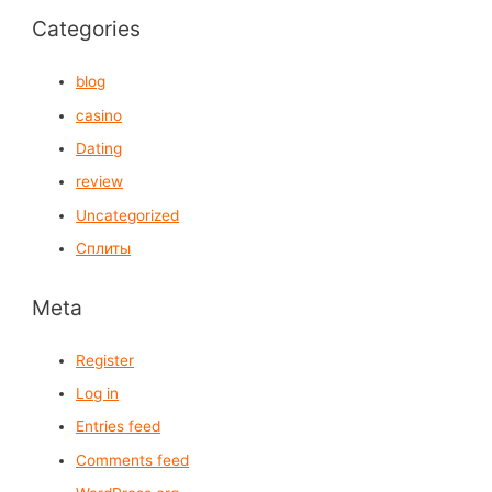
Categories
blog
casino
Dating
review
Uncategorized
Сплиты
Meta
Register
Log in
Entries feed
Comments feed