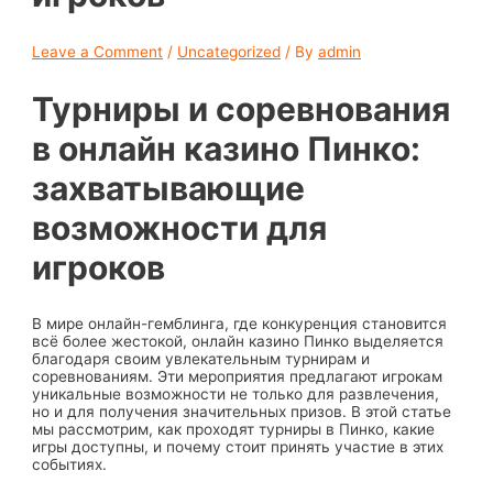
Leave a Comment
/
Uncategorized
/ By
admin
Турниры и соревнования
в онлайн казино Пинко:
захватывающие
возможности для
игроков
В мире онлайн-гемблинга, где конкуренция становится
всё более жестокой, онлайн казино Пинко выделяется
благодаря своим увлекательным турнирам и
соревнованиям. Эти мероприятия предлагают игрокам
уникальные возможности не только для развлечения,
но и для получения значительных призов. В этой статье
мы рассмотрим, как проходят турниры в Пинко, какие
игры доступны, и почему стоит принять участие в этих
событиях.