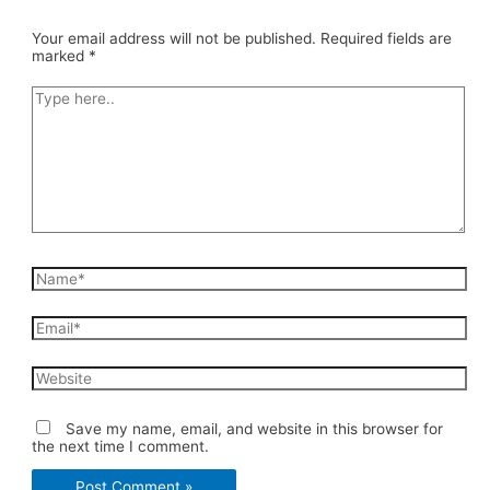
Your email address will not be published.
Required fields are
marked
*
Type
here..
Name*
Email*
Website
Save my name, email, and website in this browser for
the next time I comment.