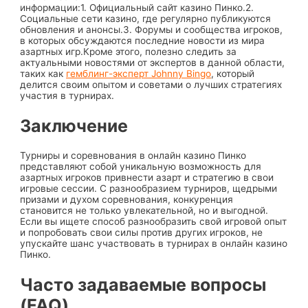
информации:1. Официальный сайт казино Пинко.2.
Социальные сети казино, где регулярно публикуются
обновления и анонсы.3. Форумы и сообщества игроков,
в которых обсуждаются последние новости из мира
азартных игр.Кроме этого, полезно следить за
актуальными новостями от экспертов в данной области,
таких как
гемблинг-эксперт Johnny Bingo
, который
делится своим опытом и советами о лучших стратегиях
участия в турнирах.
Заключение
Турниры и соревнования в онлайн казино Пинко
представляют собой уникальную возможность для
азартных игроков привнести азарт и стратегию в свои
игровые сессии. С разнообразием турниров, щедрыми
призами и духом соревнования, конкуренция
становится не только увлекательной, но и выгодной.
Если вы ищете способ разнообразить свой игровой опыт
и попробовать свои силы против других игроков, не
упускайте шанс участвовать в турнирах в онлайн казино
Пинко.
Часто задаваемые вопросы
(FAQ)