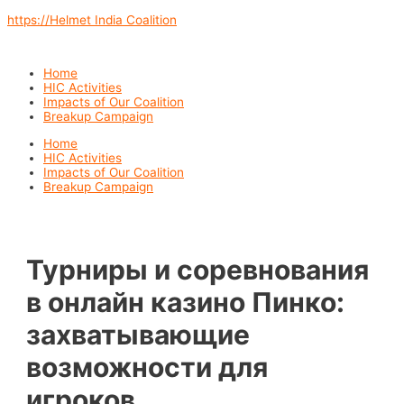
Skip
https://Helmet India Coalition
to
content
Menu
Home
HIC Activities
Impacts of Our Coalition
Breakup Campaign
Menu
Home
HIC Activities
Impacts of Our Coalition
Breakup Campaign
Турниры и соревнования
в онлайн казино Пинко:
захватывающие
возможности для
игроков