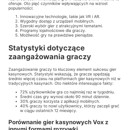
oferuje. Oto pięć czynników wpływających na wzrost
popularności:
Innowacyjne technologie, takie jak VR i AR.
Wygodny dostęp z urządzeń mobilnych.
Szeroki wybór gier z atrakcyjnymi tematami.
Programy lojalnościowe dla graczy.
Możliwość gry na prawdziwe pieniądze.
Statystyki dotyczące
zaangażowania graczy
Zaangażowanie graczy to kluczowy element sukcesu gier
kasynowych. Statystyki wskazują, że gracze spędzają
średnio więcej czasu na platformach gier kasynowych niż w
tradycyjnych kasynach. Oto niektóre interesujące fakty:
72% użytkowników gra co najmniej raz w tygodniu.
Średni czas gry wynosi około 90 minut dziennie.
30% graczy korzysta z aplikacji mobilnych.
40% graczy to nowi użytkownicy, którzy zaczęli grać
w ciągu ostatnich 12 miesięcy.
Porównanie gier kasynowych Vox z
innymi formami rozrywki