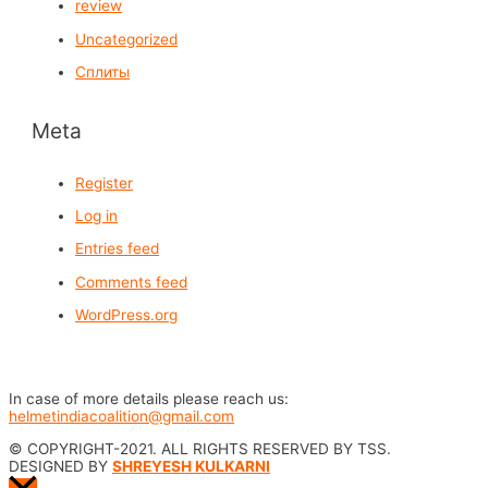
review
Uncategorized
Сплиты
Meta
Register
Log in
Entries feed
Comments feed
WordPress.org
In case of more details please reach us:
helmetindiacoalition@gmail.com
© COPYRIGHT-2021. ALL RIGHTS RESERVED BY TSS.
DESIGNED BY
SHREYESH KULKARNI
Scroll