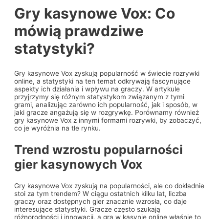
Gry kasynowe Vox: Co
mówią prawdziwe
statystyki?
Gry kasynowe Vox zyskują popularność w świecie rozrywki
online, a statystyki na ten temat odkrywają fascynujące
aspekty ich działania i wpływu na graczy. W artykule
przyjrzymy się różnym statystykom związanym z tymi
grami, analizując zarówno ich popularność, jak i sposób, w
jaki gracze angażują się w rozgrywkę. Porównamy również
gry kasynowe Vox z innymi formami rozrywki, by zobaczyć,
co je wyróżnia na tle rynku.
Trend wzrostu popularności
gier kasynowych Vox
Gry kasynowe Vox zyskują na popularności, ale co dokładnie
stoi za tym trendem? W ciągu ostatnich kilku lat, liczba
graczy oraz dostępnych gier znacznie wzrosła, co daje
interesujące statystyki. Gracze często szukają
różnorodności i innowacji, a gra w kasynie online właśnie to