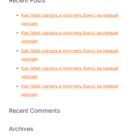
Recent Posts
c
h
Как 1xbet скачать и получить бонус на первый
f
депозит
o
Как 1xbet скачать и получить бонус на первый
r
депозит
:
Как 1xbet скачать и получить бонус на первый
депозит
Как 1xbet скачать и получить бонус на первый
депозит
Как 1xbet скачать и получить бонус на первый
депозит
Recent Comments
Archives