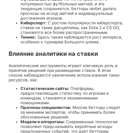
популярностью футбольных матчей, и эта
тенденция сохраняется. Бетторы любят делать
прогнозы на исход матчей и индивидуальные
достижения игроков.
Киберспорт:
С ростом популярности киберспорта,
ставки на такие дисциплины, как Dota 2 и CS:GO,
становятся все более распространенными.
Теннис:
Здесь также наблюдается рост интереса,
особенно к турнирам Большого шлема.
Влияние аналитики на ставки
Аналитические инструменты играют ключевую роль в
принятии решений при размещении ставок. В этом
сезоне наблюдается увеличение использования таких
ресурсов, как:
Статистические сайты:
Платформы,
предоставляющие статистику по игрокам и
командам, становятся незаменимыми
помощниками.
Прогнозы специалистов:
Многие бетторы следят
за мнением экспертов, чтобы принимать более
обоснованные решения.
Модели и алгоритмы:
Современные технологии
позволяют предсказывать вероятные исходы
предложенных событий, что дает бетторам