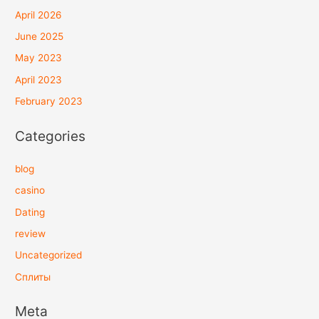
April 2026
June 2025
May 2023
April 2023
February 2023
Categories
blog
casino
Dating
review
Uncategorized
Сплиты
Meta