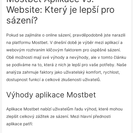
Website: Který je lepší pro
sázení?
Pokud se zajímáte o online sázení, pravděpodobně jste narazili
na platformu Mostbet. V dnešní době je výběr mezi aplikací a
webovým rozhraním klíčovým faktorem pro úspěšné sázení.
Obě možnosti mají své výhody a nevýhody, ale v tomto článku
se podíváme na to, která z nich je lepší pro vaše potřeby. Naše
analýza zahrnuje faktory jako uživatelský komfort, rychlost,
dostupnost funkcí a celkové zkušenosti uživatelů.
Výhody aplikace Mostbet
Aplikace Mostbet nabízí uživatelům řadu výhod, které mohou
zlepšit celkový zážitek ze sázení. Mezi hlavní přednosti
aplikace patří: