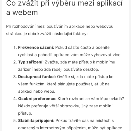
Co zvážit při výběru mezi aplikací
a webem
Při rozhodování mezi používáním aplikace nebo webovou
stránkou je dobré zvážit následující faktory:
Frekvence sázení:
Pokud sázíte často a oceníte
rychlost a pohodlí, aplikace vám může vyhovovat více.
Typ zařízení:
Zvažte, zda máte přístup k mobilnímu
zařízení nebo zda raději používáte desktop.
Dostupnost funkcí:
Ověřte si, zda máte přístup ke
všem funkcím, které plánujete používat, ať už na
aplikaci nebo webu.
Osobní preference:
Které rozhraní se vám lépe ovládá?
Někdo preferuje větší obrazovku, jiný zase mobilní
přístup.
Stabilita připojení:
Pokud trávíte čas na místech s
omezeným internetovým připojením, může být aplikace