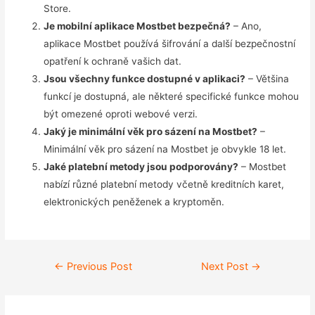
Store.
Je mobilní aplikace Mostbet bezpečná?
– Ano,
aplikace Mostbet používá šifrování a další bezpečnostní
opatření k ochraně vašich dat.
Jsou všechny funkce dostupné v aplikaci?
– Většina
funkcí je dostupná, ale některé specifické funkce mohou
být omezené oproti webové verzi.
Jaký je minimální věk pro sázení na Mostbet?
–
Minimální věk pro sázení na Mostbet je obvykle 18 let.
Jaké platební metody jsou podporovány?
– Mostbet
nabízí různé platební metody včetně kreditních karet,
elektronických peněženek a kryptoměn.
←
Previous Post
Next Post
→