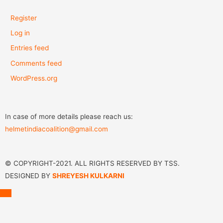
Register
Log in
Entries feed
Comments feed
WordPress.org
In case of more details please reach us:
helmetindiacoalition@gmail.com
© COPYRIGHT-2021. ALL RIGHTS RESERVED BY TSS.
DESIGNED BY
SHREYESH KULKARNI