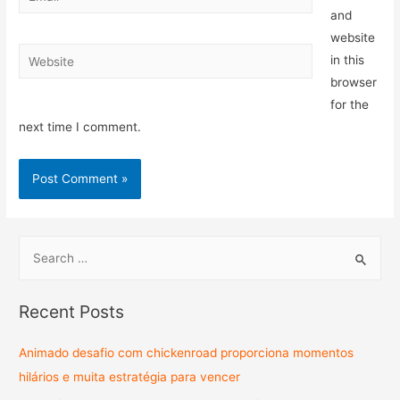
and
website
in this
browser
for the
next time I comment.
Recent Posts
Animado desafio com chickenroad proporciona momentos
hilários e muita estratégia para vencer