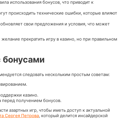
ила использования бонусов, что приводит к
огут происходить технические ошибки, которые влияют
обновляет свои предложения и условия, что может
желание прекратить игру в казино, но при правильном
 бонусами
омендуется следовать нескольким простым советам:
ивированием.
поддержки казино.
а перед получением бонусов.
сти азартных игр, чтобы иметь доступ к актуальной
та Сергея Петрова
, который делится инсайдерской