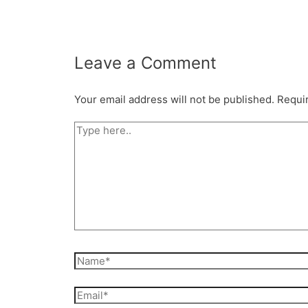
Leave a Comment
Your email address will not be published.
Requi
Type
here..
Name*
Email*