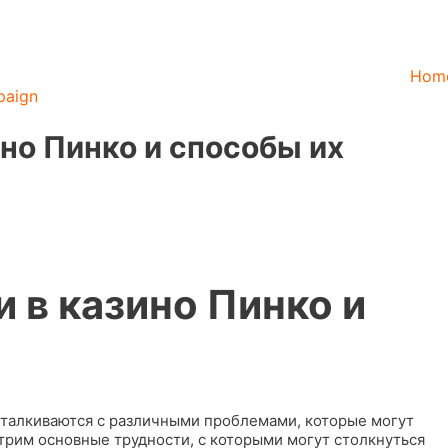
Hom
paign
но Пинко и способы их
 в казино Пинко и
 сталкиваются с различными проблемами, которые могут
отрим основные трудности, с которыми могут столкнуться