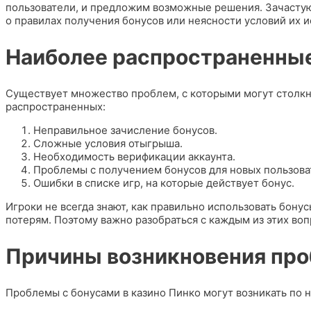
пользователи, и предложим возможные решения. Зачасту
о правилах получения бонусов или неясности условий их и
Наиболее распространенные
Существует множество проблем, с которыми могут столкну
распространенных:
Неправильное зачисление бонусов.
Сложные условия отыгрыша.
Необходимость верификации аккаунта.
Проблемы с получением бонусов для новых пользова
Ошибки в списке игр, на которые действует бонус.
Игроки не всегда знают, как правильно использовать бону
потерям. Поэтому важно разобраться с каждым из этих воп
Причины возникновения пр
Проблемы с бонусами в казино Пинко могут возникать по 