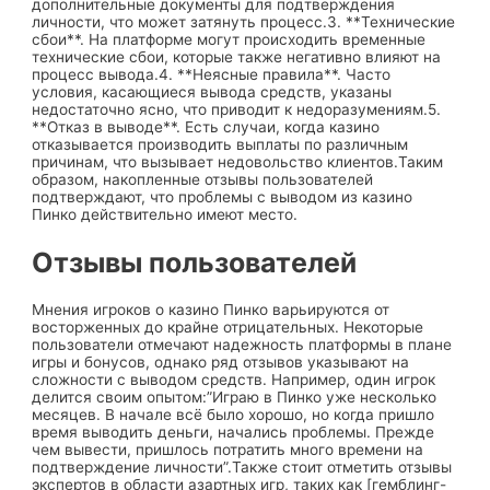
дополнительные документы для подтверждения
личности, что может затянуть процесс.3. **Технические
сбои**. На платформе могут происходить временные
технические сбои, которые также негативно влияют на
процесс вывода.4. **Неясные правила**. Часто
условия, касающиеся вывода средств, указаны
недостаточно ясно, что приводит к недоразумениям.5.
**Отказ в выводе**. Есть случаи, когда казино
отказывается производить выплаты по различным
причинам, что вызывает недовольство клиентов.Таким
образом, накопленные отзывы пользователей
подтверждают, что проблемы с выводом из казино
Пинко действительно имеют место.
Отзывы пользователей
Мнения игроков о казино Пинко варьируются от
восторженных до крайне отрицательных. Некоторые
пользователи отмечают надежность платформы в плане
игры и бонусов, однако ряд отзывов указывают на
сложности с выводом средств. Например, один игрок
делится своим опытом:”Играю в Пинко уже несколько
месяцев. В начале всё было хорошо, но когда пришло
время выводить деньги, начались проблемы. Прежде
чем вывести, пришлось потратить много времени на
подтверждение личности”.Также стоит отметить отзывы
экспертов в области азартных игр, таких как [гемблинг-