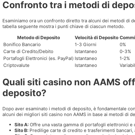
Confronto tra i metodi di depo
Esaminiamo ora un confronto diretto tra alcuni dei metodi di d
tabella seguente mostra i punti chiave di ciascun metodo.
Metodo di Deposito
Velocità di Deposito
Commi
Bonifico Bancario
1-3 Giorni
0%
Carte di Credito/Debito
Istantaneo
0-3%
Portafogli Elettronici (es. PayPal)
Istantaneo
1-2%
Criptovalute
Istantaneo
Variabi
Quali siti casino non AAMS offr
deposito?
Dopo aver esaminato i metodi di deposito, è fondamentale consid
alcuni dei migliori siti casino non AAMS in base ai metodi di de
Sito A:
Offre una vasta gamma di portafogli elettronici e 
Sito B:
Predilige carte di credito e trasferimenti bancari, 