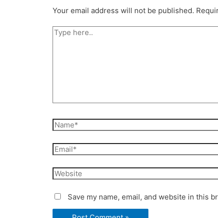
Your email address will not be published.
Requi
Type
here..
Name*
Email*
Website
Save my name, email, and website in this b