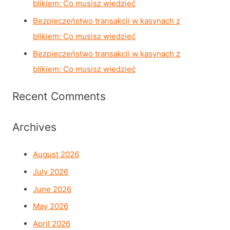
blikiem: Co musisz wiedzieć
Bezpieczeństwo transakcji w kasynach z
blikiem: Co musisz wiedzieć
Bezpieczeństwo transakcji w kasynach z
blikiem: Co musisz wiedzieć
Recent Comments
Archives
August 2026
July 2026
June 2026
May 2026
April 2026