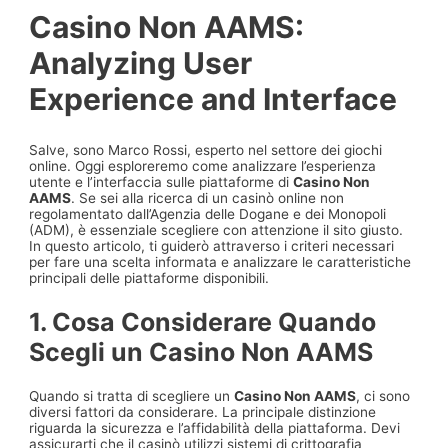
Casino Non AAMS:
Analyzing User
Experience and Interface
Salve, sono Marco Rossi, esperto nel settore dei giochi
online. Oggi esploreremo come analizzare l’esperienza
utente e l’interfaccia sulle piattaforme di
Casino Non
AAMS
. Se sei alla ricerca di un casinò online non
regolamentato dall’Agenzia delle Dogane e dei Monopoli
(ADM), è essenziale scegliere con attenzione il sito giusto.
In questo articolo, ti guiderò attraverso i criteri necessari
per fare una scelta informata e analizzare le caratteristiche
principali delle piattaforme disponibili.
1. Cosa Considerare Quando
Scegli un Casino Non AAMS
Quando si tratta di scegliere un
Casino Non AAMS
, ci sono
diversi fattori da considerare. La principale distinzione
riguarda la sicurezza e l’affidabilità della piattaforma. Devi
assicurarti che il casinò utilizzi sistemi di crittografia