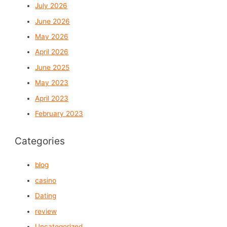
July 2026
June 2026
May 2026
April 2026
June 2025
May 2023
April 2023
February 2023
Categories
blog
casino
Dating
review
Uncategorized