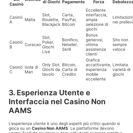
di Giochi
Pagamento
Forza
Debolezz
Casinò
Eccellente
Slot,
Carta,
interfaccia,
Casinò
Limitazioni
Malta
Roulette,
PayPal,
ampia
A
nei preliev
Blackjack
Bitcoin
selezione di
giochi
Bonus
Slot,
Bonifico,
generosi,
Sito non
Casinò
Poker,
Curacao
Neteller,
ottima
sempre
B
Giochi
Skrill
assistenza
veloce
Live
clienti
Grafica
Only Slot,
Bitcoin,
accattivante,
Limitata
Casinò
Isola di
Giochi da
Carta di
esperienza
varietà di
C
Man
tavolo
Credito
mobile
giochi
eccellente
3. Esperienza Utente e
Interfaccia nel Casino Non
AAMS
L’esperienza utente è uno degli aspetti più critici quando si
gioca su un
Casino Non AAMS
. Le piattaforme devono