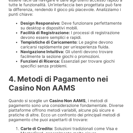
essere facili da navigare e dare agli utenti accesso rapido a
tutte le funzionalità. Un’interfaccia ben progettata può fare
la differenza, rendendo il gioco più piacevole. Analizziamo i
punti chiave:
Design Responsivo:
Deve funzionare perfettamente
su desktop e dispositivi mobili.
Facilità di Registrazione:
I processi di registrazione
devono essere semplici e rapidi.
Tempistiche di Caricamento:
Le pagine devono
caricarsi rapidamente per un’esperienza fluida.
Navigazione Intuitiva:
Gli utenti devono trovare
facilmente la sezione giochi o promozioni.
Funzioni di Ricerca:
Essenziali per trovare giochi
specifici senza problemi.
4. Metodi di Pagamento nei
Casino Non AAMS
Quando si sceglie un
Casino Non AAMS
, i metodi di
pagamento sono una considerazione fondamentale. Diverse
piattaforme offrono metodi variabili, alcune più sicure e
pratiche di altre. Ecco un confronto dei principali metodi di
pagamento che puoi aspettarti di trovare:
Carte di Credito:
Soluzioni tradizionali come Visa e