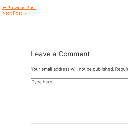
Post
←
Previous Post
Next Post
→
navigation
Leave a Comment
Your email address will not be published.
Requi
Type
here..