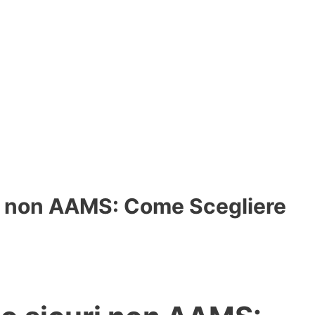
ri non AAMS: Come Scegliere