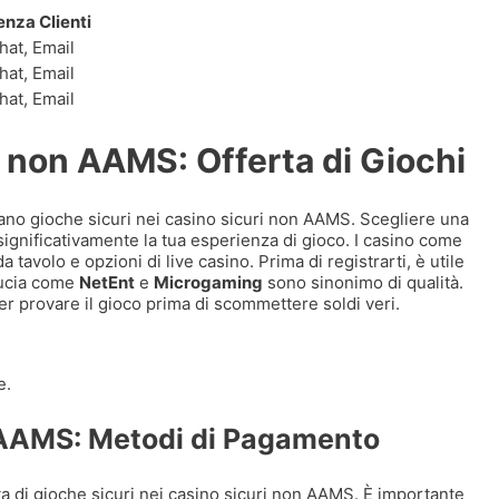
enza Clienti
hat, Email
hat, Email
hat, Email
i non AAMS: Offerta di Giochi
utano gioche sicuri nei casino sicuri non AAMS. Scegliere una
ignificativamente la tua esperienza di gioco. I casino come
 tavolo e opzioni di live casino. Prima di registrarti, è utile
iducia come
NetEnt
e
Microgaming
sono sinonimo di qualità.
er provare il gioco prima di scommettere soldi veri.
e.
n AAMS: Metodi di Pagamento
a di gioche sicuri nei casino sicuri non AAMS. È importante