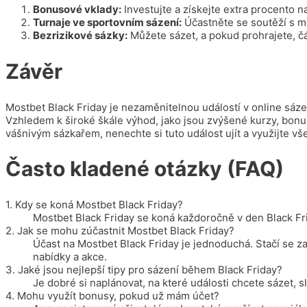
Bonusové vklady:
Investujte a získejte extra procento n
Turnaje ve sportovním sázení:
Účastněte se soutěží s mo
Bezrizikové sázky:
Můžete sázet, a pokud prohrajete, č
Závěr
Mostbet Black Friday je nezaměnitelnou událostí v online sázen
Vzhledem k široké škále výhod, jako jsou zvýšené kurzy, bonus
vášnivým sázkařem, nenechte si tuto událost ujít a využijte vše
Často kladené otázky (FAQ)
1. Kdy se koná Mostbet Black Friday?
Mostbet Black Friday se koná každoročně v den Black Fri
2. Jak se mohu zúčastnit Mostbet Black Friday?
Účast na Mostbet Black Friday je jednoduchá. Stačí se z
nabídky a akce.
3. Jaké jsou nejlepší tipy pro sázení během Black Friday?
Je dobré si naplánovat, na které události chcete sázet,
4. Mohu využít bonusy, pokud už mám účet?