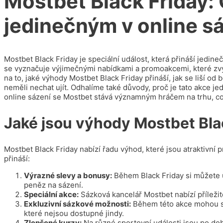
Mostbet Black Friday: 
jedinečným v online s
Mostbet Black Friday je speciální událost, která přináší jedine
se vyznačuje výjimečnými nabídkami a promoakcemi, které zvyš
na to, jaké výhody Mostbet Black Friday přináší, jak se liší od
neměli nechat ujít. Odhalíme také důvody, proč je tato akce j
online sázení se Mostbet stává významným hráčem na trhu, což
Jaké jsou výhody Mostbet Bla
Mostbet Black Friday nabízí řadu výhod, které jsou atraktivní 
přináší:
Výrazné slevy a bonusy:
Během Black Friday si můžete u
peněz na sázení.
Speciální akce:
Sázková kancelář Mostbet nabízí příležito
Exkluzivní sázkové možnosti:
Během této akce mohou sáz
které nejsou dostupné jindy.
Zlepšené kurzy:
Na různé sportovní události jsou po dob