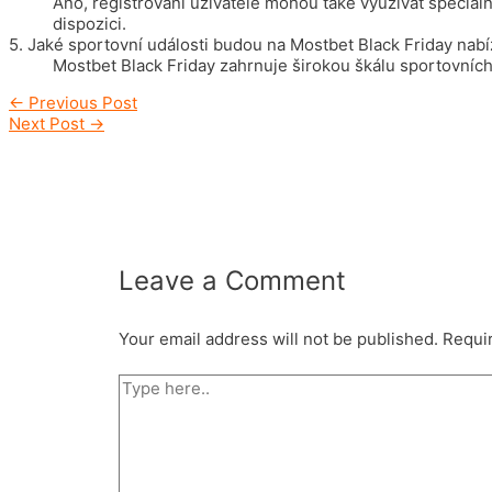
Ano, registrovaní uživatelé mohou také využívat speciál
dispozici.
5. Jaké sportovní události budou na Mostbet Black Friday nab
Mostbet Black Friday zahrnuje širokou škálu sportovních ud
Post
←
Previous Post
Next Post
→
navigation
Leave a Comment
Your email address will not be published.
Requi
Type
here..