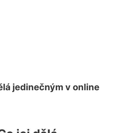
ělá jedinečným v online