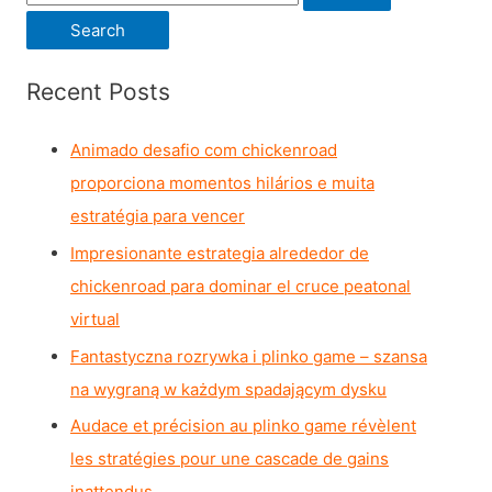
e
a
r
Recent Posts
c
Animado desafio com chickenroad
h
proporciona momentos hilários e muita
f
estratégia para vencer
o
r
Impresionante estrategia alrededor de
:
chickenroad para dominar el cruce peatonal
virtual
Fantastyczna rozrywka i plinko game – szansa
na wygraną w każdym spadającym dysku
Audace et précision au plinko game révèlent
les stratégies pour une cascade de gains
inattendus