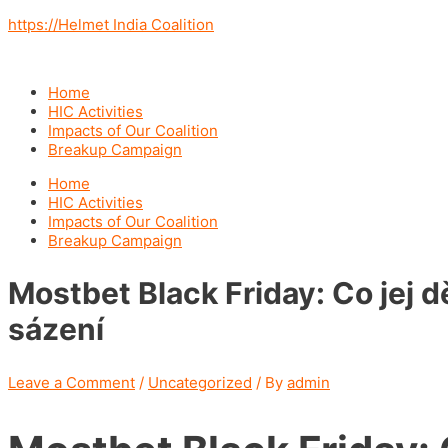
Skip
https://Helmet India Coalition
to
content
Menu
Home
HIC Activities
Impacts of Our Coalition
Breakup Campaign
Menu
Home
HIC Activities
Impacts of Our Coalition
Breakup Campaign
Mostbet Black Friday: Co jej d
sázení
Leave a Comment
/
Uncategorized
/ By
admin