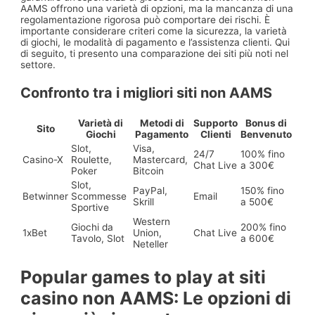
AAMS offrono una varietà di opzioni, ma la mancanza di una
regolamentazione rigorosa può comportare dei rischi. È
importante considerare criteri come la sicurezza, la varietà
di giochi, le modalità di pagamento e l’assistenza clienti. Qui
di seguito, ti presento una comparazione dei siti più noti nel
settore.
Confronto tra i migliori siti non AAMS
Varietà di
Metodi di
Supporto
Bonus di
Sito
Giochi
Pagamento
Clienti
Benvenuto
Slot,
Visa,
24/7
100% fino
Casino-X
Roulette,
Mastercard,
Chat Live
a 300€
Poker
Bitcoin
Slot,
PayPal,
150% fino
Betwinner
Scommesse
Email
Skrill
a 500€
Sportive
Western
Giochi da
200% fino
1xBet
Union,
Chat Live
Tavolo, Slot
a 600€
Neteller
Popular games to play at siti
casino non AAMS: Le opzioni di