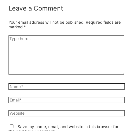
Leave a Comment
Your email address will not be published.
Required fields are
marked
*
Type
here..
Name*
Email*
Website
Save my name, email, and website in this browser for